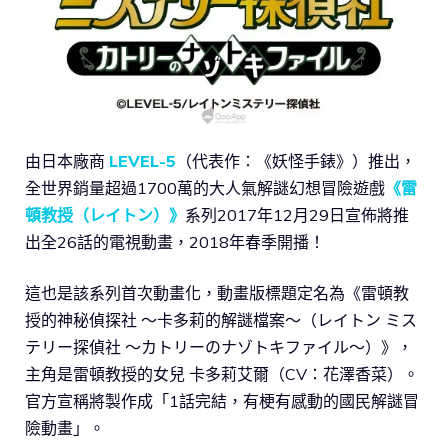
由日本廠商
LEVEL-5
（代表作：《妖怪手錶》）推出，
全世界銷量超過1700萬的大人氣解謎幻想冒險遊戲
《雷
頓教授（レイトン）》
系列2017年12月29日宣佈將推
出全26話的電視動畫，2018年春季開播！
這也是該系列首次動畫化，動畫版標題定名為《雷頓教
授的神秘偵探社 ～卡多莉的解謎檔案～（レイトン ミス
テリー探偵社 ～カトリーのナゾトキファイル～）》，
主角是雷頓教授的女兒 卡多莉艾爾（CV：花澤香菜）。
官方宣稱將製作成「1話完結，有梗有感動的國民解謎冒
險動畫」。