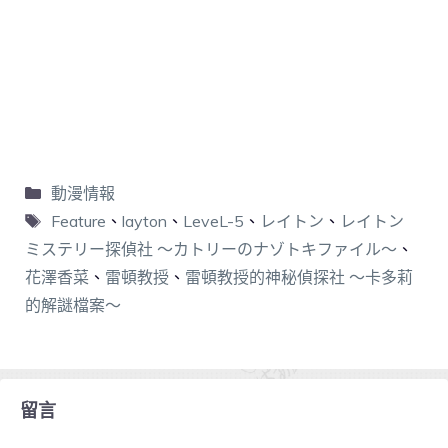
動漫情報
Feature
、
layton
、
LeveL-5
、
レイトン
、
レイトン
ミステリー探偵社 ～カトリーのナゾトキファイル～
、
花澤香菜
、
雷頓教授
、
雷頓教授的神秘偵探社 ～卡多莉
的解謎檔案～
留言