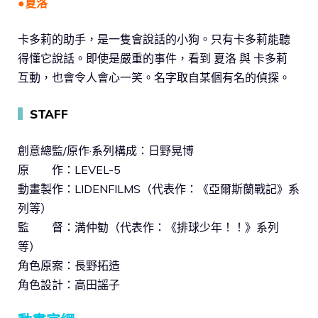
●夏洛
卡多莉的助手，是一隻會說話的小狗。只有卡多莉能聽
得懂它說話。即使是嚴重的事件，看到 夏洛 與 卡多莉
互動，也會令人會心一笑。名字取自某個有名的偵探。
▍
STAFF
創意總監/原作·系列構成：日野晃博
原 作：LEVEL-5
動畫製作：LIDENFILMS（代表作：《亞爾斯蘭戰記》系
列等）
監 督：満仲勧（代表作：《排球少年！！》系列
等）
角色原案：長野拓造
角色設計：高田謡子