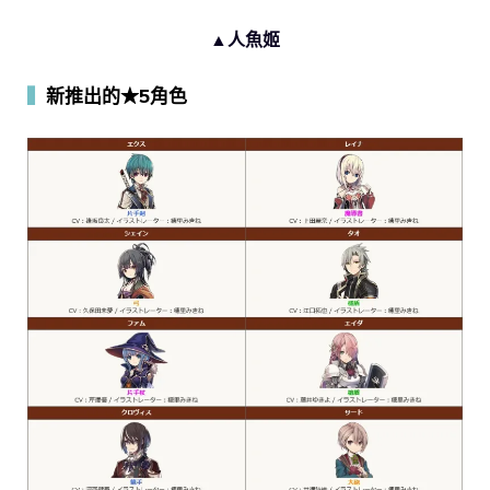
▲人魚姬
▍
新推出的★5角色