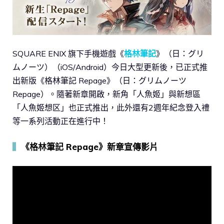
SQUARE ENIX 旗下手機遊戲《
格林筆記
》（日：グリ
ムノーツ）（iOS/Android）今日大型更新後，已正式推
出新版《格林筆記 Repage》（日：グリムノーツ
Repage）。隨著新章開啟，新角「人魚姬」與新想區
「人魚姬想区」也正式推出，此外還有2週年紀念登入禮
等一系列活動正在進行中！
▍
《格林筆記 Repage》新章宣傳影片