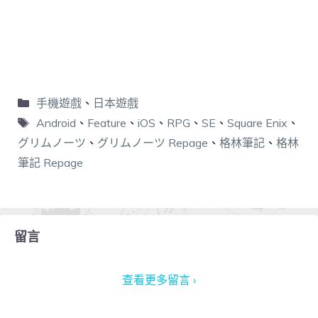
手機遊戲
、
日本遊戲
Android
、
Feature
、
iOS
、
RPG
、
SE
、
Square Enix
、
グリムノーツ
、
グリムノーツ Repage
、
格林筆記
、
格林
筆記 Repage
留言
查看更多留言 ›