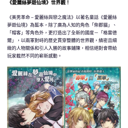
《愛麗絲夢遊仙境》世界觀！
《美男革命 – 愛麗絲與戀之魔法》以著名童話《愛麗絲
夢遊仙境》為藍本，除了廣為人知的角色「柴郡貓」、
「帽客」等角色外，更打造出了全新的國度－「格雷德
爾」，以兩軍對峙的歷史貫穿整體的世界觀，縝密且細
緻的人物關係和引人入勝的故事鋪陳，相信絕對會帶給
玩家截然不同的嶄新感動。