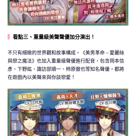
▍
看點三、重量級美聲聲優加分演出！
不只有細緻的世界觀和故事構成，《美男革命 – 愛麗絲
與戀之魔法》也加入重量級聲優進行配音，包含岡本信
彥、下野紘、諏訪部順一、柿原徹也等知名聲優，都將
在遊戲內以美聲來與你談戀愛！