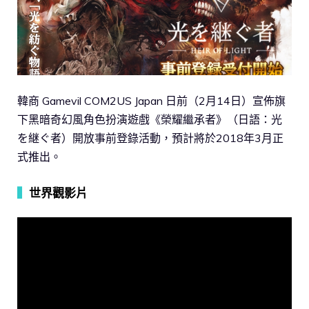
韓商 Gamevil COM2US Japan 日前（2月14日）宣佈旗
下黑暗奇幻風角色扮演遊戲《榮耀繼承者》（日語：光
を継ぐ者）開放事前登錄活動，預計將於2018年3月正
式推出。
▍
世界觀影片