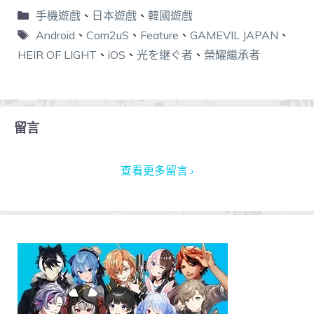
手機遊戲
、
日本遊戲
、
韓國遊戲
Android
、
Com2uS
、
Feature
、
GAMEVIL JAPAN
、
HEIR OF LIGHT
、
iOS
、
光を継ぐ者
、
榮耀繼承者
留言
查看更多留言 ›