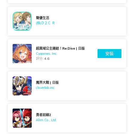
聲優生活
(株)Ｄ２Ｃ Ｒ
超異域公主連結！Re:Dive | 日版
安裝
Cygames, Inc.
評分:
4.6
魔界大戰 | 日版
cloverlab.inc
勇者前線2
Alim Co., Ltd.