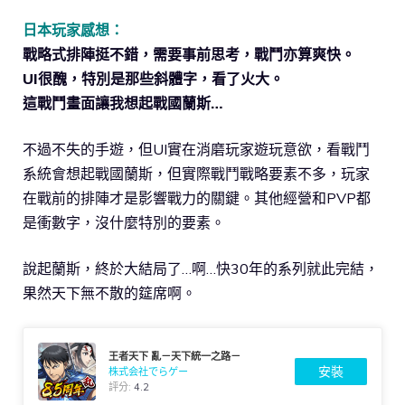
日本玩家感想：
戰略式排陣挺不錯，需要事前思考，戰鬥亦算爽快。
UI很醜，特別是那些斜體字，看了火大。
這戰鬥畫面讓我想起戰國蘭斯…
不過不失的手遊，但UI實在消磨玩家遊玩意欲，看戰鬥
系統會想起戰國蘭斯，但實際戰鬥戰略要素不多，玩家
在戰前的排陣才是影響戰力的關鍵。其他經營和PVP都
是衝數字，沒什麼特別的要素。
說起蘭斯，終於大結局了…啊…快30年的系列就此完結，
果然天下無不散的筵席啊。
王者天下 亂－天下統一之路－
安裝
株式会社でらゲー
評分:
4.2