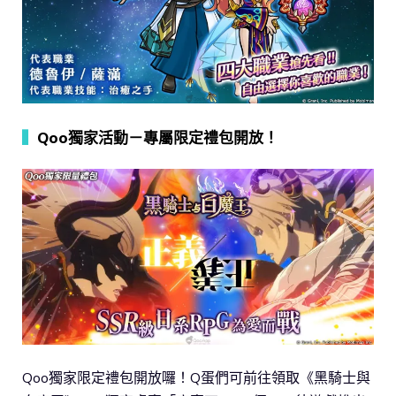
▍
Qoo獨家活動－專屬限定禮包開放！
Qoo獨家限定禮包開放囉！Q蛋們可前往領取《黑騎士與