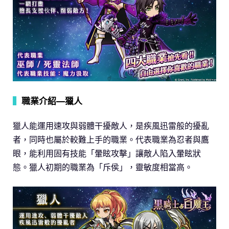
▍
職業介紹—獵人
獵人能運用速攻與弱體干擾敵人，是疾風迅雷般的擾亂
者，同時也屬於較難上手的職業。代表職業為忍者與鷹
眼，能利用固有技能「暈眩攻擊」讓敵人陷入暈眩狀
態。獵人初期的職業為「斥侯」，靈敏度相當高。