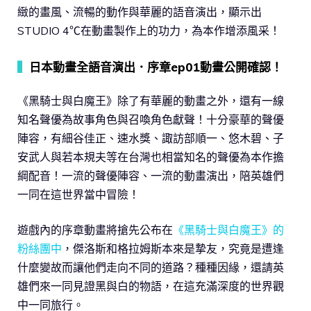
緻的畫風、流暢的動作與華麗的語音演出，顯示出
STUDIO 4℃在動畫製作上的功力，為本作增添風采！
▍
日本動畫全語音演出．序章ep01動畫公開確認！
《黑騎士與白魔王》除了有華麗的動畫之外，還有一線
知名聲優為故事角色與召喚角色獻聲！十分豪華的聲優
陣容，有細谷佳正、速水獎、諏訪部順一、悠木碧、子
安武人與若本規夫等在台灣也相當知名的聲優為本作擔
綱配音！一流的聲優陣容、一流的動畫演出，陪英雄們
一同在這世界當中冒險！
遊戲內的序章動畫將搶先公布在
《黑騎士與白魔王》的
粉絲團中
，傑洛斯和格拉姆斯本來是摯友，究竟是遭逢
什麼變故而讓他們走向不同的道路？種種因緣，還請英
雄們來一同見證黑與白的物語，在這充滿深度的世界觀
中一同旅行。