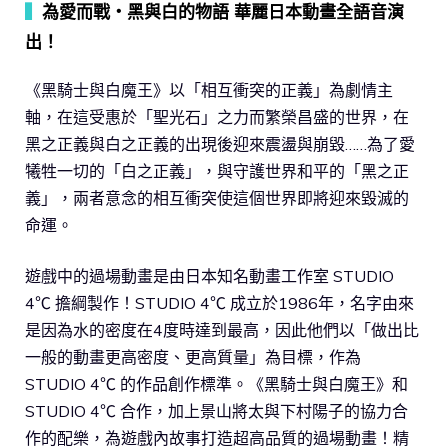
▍
為愛而戰‧黑與白的物語 華麗日本動畫全語音演
出！
《黑騎士與白魔王》以「相互衝突的正義」為劇情主
軸，在這受惠於「聖光石」之力而繁榮昌盛的世界，在
黑之正義與白之正義的出現後迎來震盪與崩毀……為了愛
犧牲一切的「白之正義」，與守護世界和平的「黑之正
義」，兩者意念的相互衝突使這個世界即將迎來毀滅的
命運。
遊戲中的過場動畫是由日本知名動畫工作室 STUDIO
4℃ 擔綱製作！STUDIO 4℃ 成立於1986年，名字由來
是因為水的密度在4度時達到最高，因此他們以「做出比
一般的動畫更高密度、更高質量」為目標，作為
STUDIO 4℃ 的作品創作標準。《黑騎士與白魔王》和
STUDIO 4℃ 合作，加上景山將太與下村陽子的協力合
作的配樂，為遊戲內故事打造超高品質的過場動畫！精