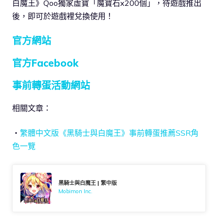
白魔王》Qoo獨家虛寶「魔寶石x200個」，待遊戲推出
後，即可於遊戲裡兌換使用！
官方網站
官方Facebook
事前轉蛋活動網站
相關文章：
・
繁體中文版《黑騎士與白魔王》事前轉蛋推薦SSR角
色一覽
黑騎士與白魔王 | 繁中版
Mobimon Inc.