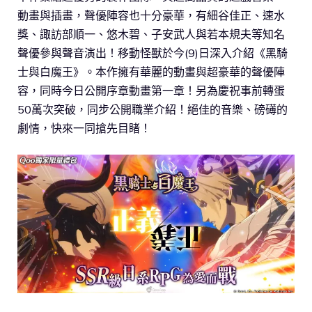
動畫與插畫，聲優陣容也十分豪華，有細谷佳正、速水
獎、諏訪部順一、悠木碧、子安武人與若本規夫等知名
聲優參與聲音演出！移動怪獸於今(9)日深入介紹《黑騎
士與白魔王》。本作擁有華麗的動畫與超豪華的聲優陣
容，同時今日公開序章動畫第一章！另為慶祝事前轉蛋
50萬次突破，同步公開職業介紹！絕佳的音樂、磅礡的
劇情，快來一同搶先目睹！