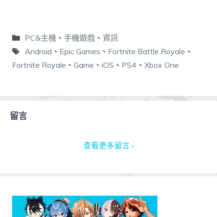
PC&主機
、
手機遊戲
、
資訊
Android
、
Epic Games
、
Fortnite Battle Royale
、
Fortnite Royale
、
Game
、
iOS
、
PS4
、
Xbox One
留言
查看更多留言 ›