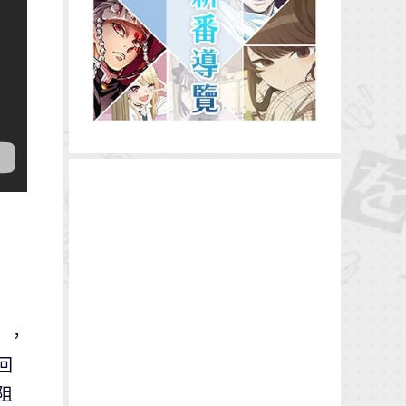
》，
回
阻