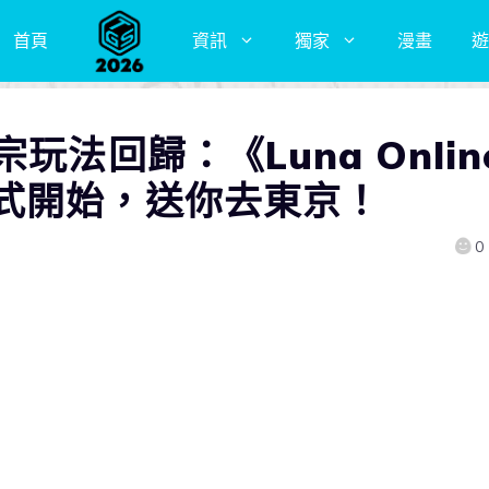
首頁
資訊
獨家
漫畫
遊
玩法回歸：《Luna Onlin
式開始，送你去東京！
0