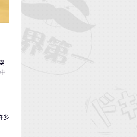
變
戲中
許多