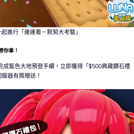
一起進行「連連看－默契大考驗」
票等你拿！
完成藍色大地預登手續，立即獲得「$500典藏鑽石禮
伺服器有獎贈送！