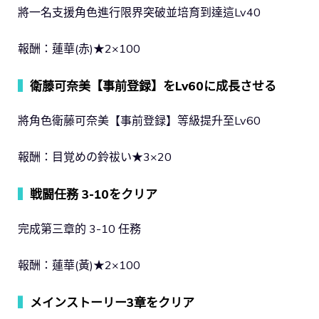
將一名支援角色進行限界突破並培育到達這Lv40
報酬：蓮華(赤)★2×100
▍
衛藤可奈美【事前登録】をLv60に成長させる
將角色衛藤可奈美【事前登録】等級提升至Lv60
報酬：目覚めの鈴祓い★3×20
▍
戦闘任務 3-10をクリア
完成第三章的 3-10 任務
報酬：蓮華(黃)★2×100
▍
メインストーリー3章をクリア