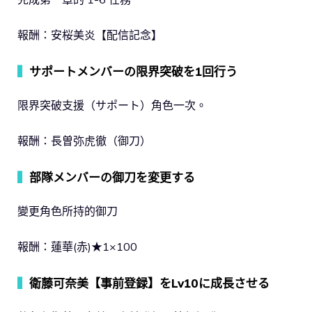
報酬：安桜美炎【配信記念】
▍
サポートメンバーの限界突破を1回行う
限界突破支援（サポート）角色一次。
報酬：長曽弥虎徹（御刀）
▍
部隊メンバーの御刀を変更する
變更角色所持的御刀
報酬：蓮華(赤)★1×100
▍
衛藤可奈美【事前登録】をLv10に成長させる