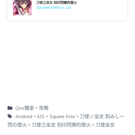
刀使之巫女 刻印閃爍的燈火
SQUARE ENIX Co.,Ltd.
Qoo獨家
、
攻略
Android
、
iOS
、
Square Enix
、
刀使ノ巫女 刻みし一
閃の燈火
、
刀使之巫女 刻印閃爍的燈火
、
刀使巫女