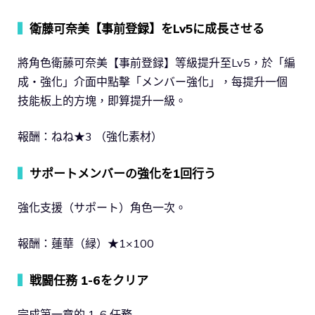
▍
衛藤可奈美【事前登録】をLv5に成長させる
將角色衛藤可奈美【事前登録】等級提升至Lv5，於「編
成‧強化」介面中點擊「メンバー強化」，每提升一個
技能板上的方塊，即算提升一級。
報酬：ねね★3 （強化素材）
▍
サポートメンバーの強化を1回行う
強化支援（サポート）角色一次。
報酬：蓮華（緑）★1×100
▍
戦闘任務 1-6をクリア
完成第一章的 1-6 任務