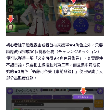
初心者除了透過課金或者首抽來獲得★4角色之外，只要
順應教程完成30個挑戰任務（チャレンジミッション）
便可以獲得一張「必定可得★4角色召集券」，其實即使
不諳日語，只要把主線推動到第三章，而且集中育成初
始的★3角色「衛藤可奈美【事前登録】」便已完成了大
部分高難度任務。