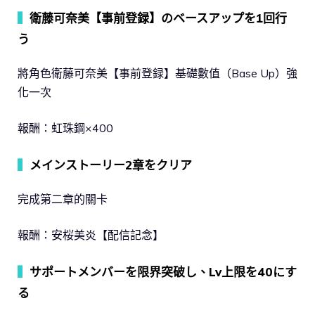
▍
衛藤可奈美【事前登録】のベースアップを1回行
う
將角色衛藤可奈美【事前登録】基礎數值（Base Up）強
化一次
報酬：虹珠鋼×400
▍
メインストーリー2章をクリア
完成第二章的關卡
報酬：安桜美炎【配信記念】
▍
サポートメンバーを限界突破し、Lv上限を40にす
る