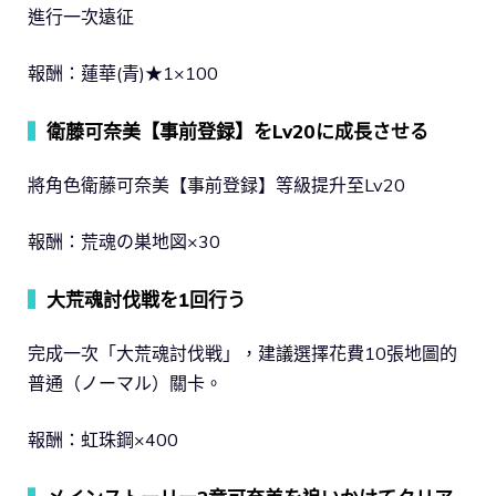
進行一次遠征
報酬：蓮華(青)★1×100
▍
衛藤可奈美【事前登録】をLv20に成長させる
將角色衛藤可奈美【事前登録】等級提升至Lv20
報酬：荒魂の巣地図×30
▍
大荒魂討伐戦を1回行う
完成一次「大荒魂討伐戦」，建議選擇花費10張地圖的
普通（ノーマル）關卡。
報酬：虹珠鋼×400