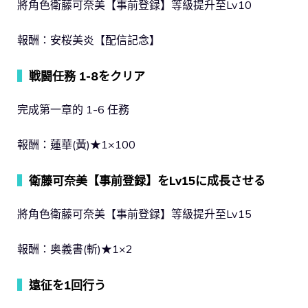
將角色衛藤可奈美【事前登録】等級提升至Lv10
報酬：安桜美炎【配信記念】
▍
戦闘任務 1-8をクリア
完成第一章的 1-6 任務
報酬：蓮華(黃)★1×100
▍
衛藤可奈美【事前登録】をLv15に成長させる
將角色衛藤可奈美【事前登録】等級提升至Lv15
報酬：奥義書(斬)★1×2
▍
遠征を1回行う