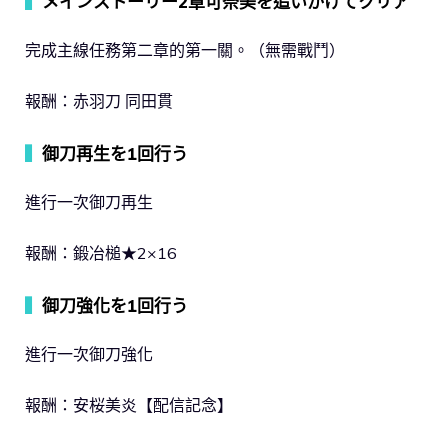
▍
メインストーリー2章可奈美を追いかけてクリア
完成主線任務第二章的第一關。（無需戰鬥）
報酬：赤羽刀 同田貫
▍
御刀再生を1回行う
進行一次御刀再生
報酬：鍛冶槌★2×16
▍
御刀強化を1回行う
進行一次御刀強化
報酬：安桜美炎【配信記念】