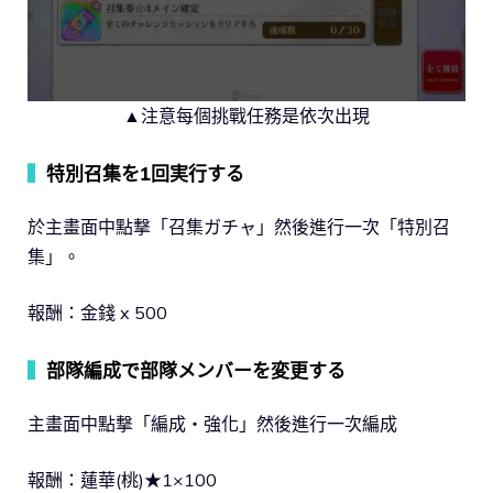
▲注意每個挑戰任務是依次出現
▍
特別召集を1回実行する
於主畫面中點撃「召集ガチャ」然後進行一次「特別召
集」。
報酬：金錢 x 500
▍
部隊編成で部隊メンバーを変更する
主畫面中點撃「編成‧強化」然後進行一次編成
報酬：蓮華(桃)★1×100