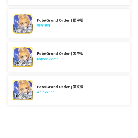
Fate/Grand Order | 簡中版
嗶哩嗶哩
Fate/Grand Order | 繁中版
Komoe Game
Fate/Grand Order | 英文版
Aniplex Inc.