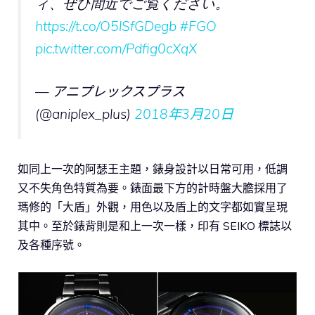
ィ、ぜひ間近でご覧ください。
https://t.co/O5lSfGDegb
#FGO
pic.twitter.com/Pdfig0cXqX
— アニプレックスプラス
(@aniplex_plus)
2018年3月20日
如同上一次的阿瑟王主題，錶身設計以日常可用，低調
又不失角色特質為要。錶面最下方的計時盤大膽採用了
瑪修的「大盾」外觀，用色以及盾上的文字都如實呈現
其中。至於錶背則是和上一次一樣，印有 SEIKO 標誌以
及各種序號。