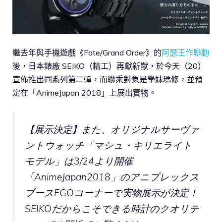
繼去年與手機遊戲《Fate/Grand Order》的
阿瑟王作聯動
後，日本錶廠 SEIKO（精工）再獻新猷，於今天（20）
宣佈推出同系列第二彈，而聯乘對象是學妹瑪修，並預
定在「AnimeJapan 2018」上展出實物。
【展示決定】また、オリジナルサーヴァ
ントウォッチ「マシュ・キリエライト
モデル」は3/24より開催
「AnimeJapan2018」のアニプレックス
ブースFGOコーナーで実物展示が決定！
SEIKOだからこそできる時計のクオリテ