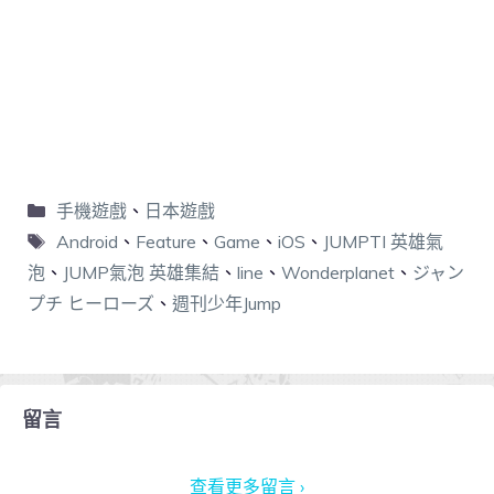
手機遊戲
、
日本遊戲
Android
、
Feature
、
Game
、
iOS
、
JUMPTI 英雄氣
泡
、
JUMP氣泡 英雄集結
、
line
、
Wonderplanet
、
ジャン
プチ ヒーローズ
、
週刊少年Jump
留言
查看更多留言 ›