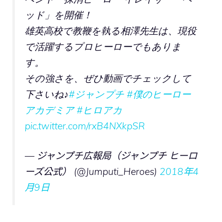
ッド」を開催！
雄英高校で教鞭を執る相澤先生は、現役
で活躍するプロヒーローでもありま
す。
その強さを、ぜひ動画でチェックして
下さいね♪
#ジャンプチ
#僕のヒーロー
アカデミア
#ヒロアカ
pic.twitter.com/rxB4NXkpSR
— ジャンプチ広報局（ジャンプチ ヒーロ
ーズ公式） (@Jumputi_Heroes)
2018年4
月9日