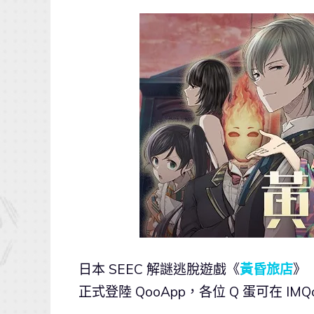
日本 SEEC 解謎逃脫遊戲《
黃昏旅店
》（
正式登陸 QooApp，各位 Q 蛋可在 IM