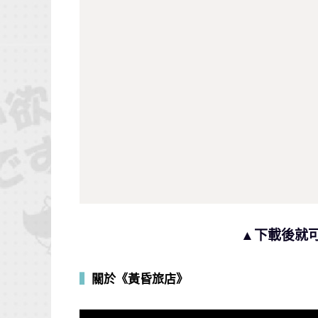
▲下載後就
▍
關於《黃昏旅店》