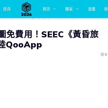
首頁
資訊
獨家
漫畫
遊
圖免費用！SEEC《黃昏旅
QooApp
0