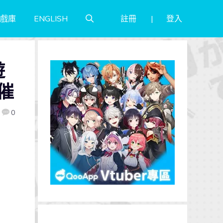
註冊
登入
戲庫
ENGLISH
遊
催
0