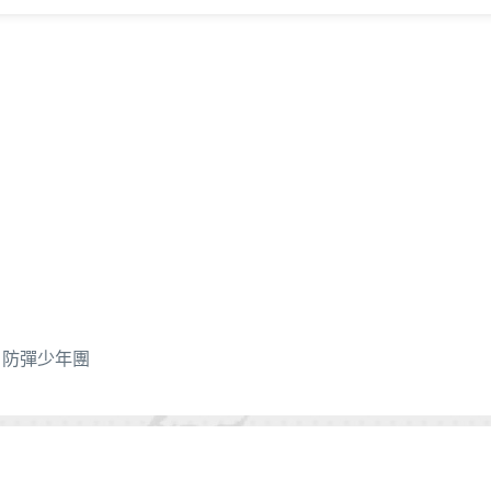
、
防彈少年團