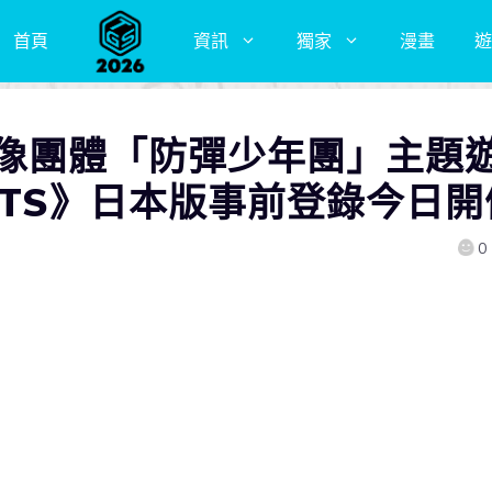
首頁
資訊
獨家
漫畫
遊
偶像團體「防彈少年團」主題
 BTS》日本版事前登錄今日開
0