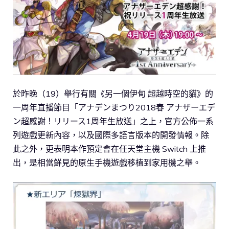
於昨晚（19）舉行有關《另一個伊甸 超越時空的貓》的
一周年直播節目「アナデンまつり2018春 アナザーエデ
ン超感謝！リリース1周年生放送」之上，官方公佈一系
列遊戲更新內容，以及國際多語言版本的開發情報。除
此之外，更表明本作預定會在任天堂主機 Switch 上推
出，是相當鮮見的原生手機遊戲移植到家用機之舉。