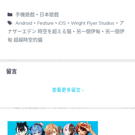
手機遊戲
、
日本遊戲
Android
、
Feature
、
iOS
、
Wright Flyer Studios
、
ア
ナザーエデン 時空を超える猫
、
另一個伊甸
、
另一個伊
甸 超越時空的貓
留言
查看更多留言 ›