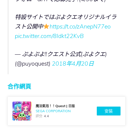
特設サイトではぷよクエオリジナルイラ
スト公開中
https://t.co/zAnepN77eo
pic.twitter.com/8Idkt22KvB
— ぷよぷよ!!クエスト公式(ぷよクエ)
(@puyoquest)
2018年4月20日
合作網頁
魔法氣泡！！Quest | 日版
安裝
SEGA CORPORATION
評分:
4.4