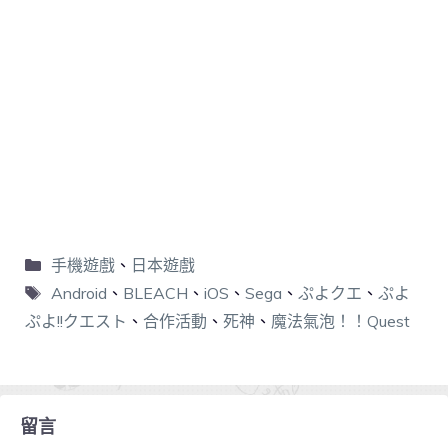
手機遊戲
、
日本遊戲
Android
、
BLEACH
、
iOS
、
Sega
、
ぷよクエ
、
ぷよ
ぷよ!!クエスト
、
合作活動
、
死神
、
魔法氣泡！！Quest
留言