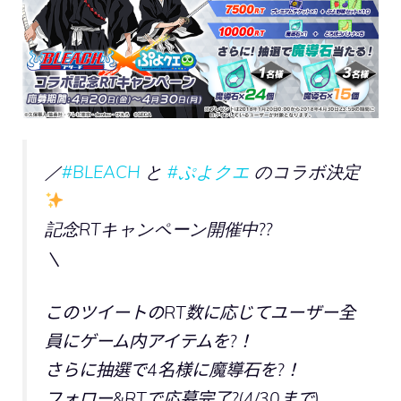
／
#BLEACH
と
#ぷよクエ
のコラボ決定
記念RTキャンペーン開催中??
＼
このツイートのRT数に応じてユーザー全
員にゲーム内アイテムを?！
さらに抽選で4名様に魔導石を?！
フォロー&RTで応募完了?(4/30まで)