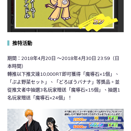
▍
推特活動
期間：2018年4月20日 ～2018年4月30日 23:59（日
本時間）
轉推以下推文達10,000RT即可獲得「魔導石×1個」、
「ぷよ野菜セット」、「どろぼうバナナ」等獎品。並
從推文者中抽選3名玩家贈送「魔導石×15個」、抽選1
名玩家贈送「魔導石×24個」！