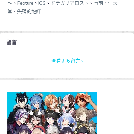
～
、
Feature
、
iOS
、
ドラガリアロスト
、
事前
、
任天
堂
、
失落的龍絆
留言
查看更多留言 ›