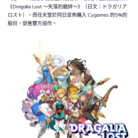
《Dragalia Lost ～失落的龍絆～》（日文：ドラガリア
ロスト），而任天堂於同日宣佈購入 Cygames 的5%的
股份，促進雙方協作。