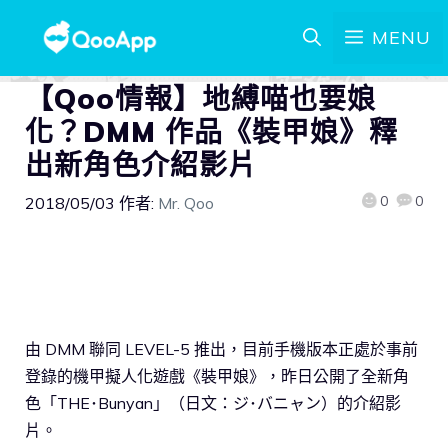
MENU
【Qoo情報】地縛喵也要娘
化？DMM 作品《裝甲娘》釋
出新角色介紹影片
0
0
2018/05/03
作者:
Mr. Qoo
由 DMM 聯同 LEVEL-5 推出，目前手機版本正處於事前
登錄的機甲擬人化遊戲《裝甲娘》，昨日公開了全新角
色「THE･Bunyan」（日文：ジ･バニャン）的介紹影
片。