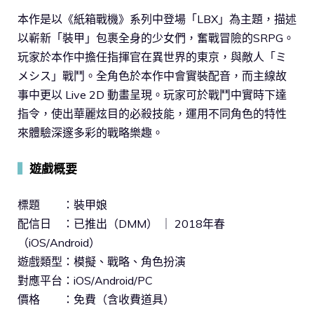
本作是以《紙箱戰機》系列中登場「LBX」為主題，描述
以嶄新「裝甲」包裹全身的少女們，奮戰冒險的SRPG。
玩家於本作中擔任指揮官在異世界的東京，與敵人「ミ
メシス」戰鬥。全角色於本作中會實裝配音，而主線故
事中更以 Live 2D 動畫呈現。玩家可於戰鬥中實時下達
指令，使出華麗炫目的必殺技能，運用不同角色的特性
來體驗深邃多彩的戰略樂趣。
▍
遊戲概要
標題 ：裝甲娘
配信日 ：已推出（DMM） ｜ 2018年春
（iOS/Android）
遊戲類型：模擬、戰略、角色扮演
對應平台：iOS/Android/PC
價格 ：免費（含收費道具）