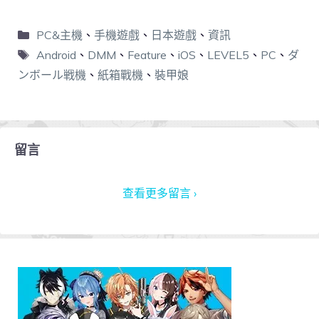
PC&主機
、
手機遊戲
、
日本遊戲
、
資訊
Android
、
DMM
、
Feature
、
iOS
、
LEVEL5
、
PC
、
ダ
ンボール戦機
、
紙箱戰機
、
裝甲娘
留言
查看更多留言 ›