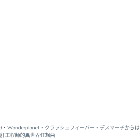
d
、
Wonderplanet
、
クラッシュフィーバー
、
デスマーチからは
肝工程師的異世界狂想曲