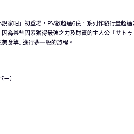
說家吧」初登場，PV數超過6億，系列作發行量超過2
，因為某些因素獲得最強之力及財寶的主人公「サトゥ
吃美食等…進行夢一般的旅程。
ーバー）