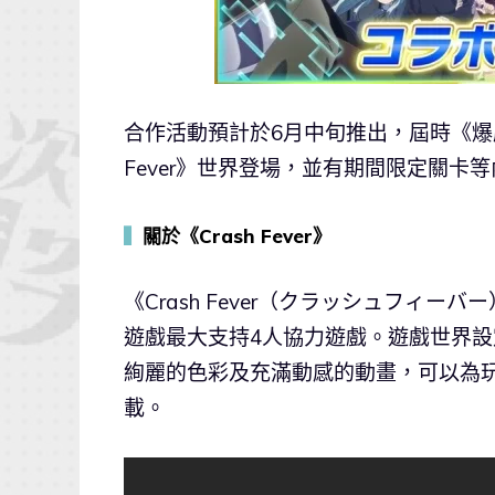
合作活動預計於6月中旬推出，屆時《爆
Fever》世界登場，並有期間限定關卡
▍
關於《Crash Fever》
《Crash Fever（クラッシュフィ
遊戲最大支持4人協力遊戲。遊戲世界
絢麗的色彩及充滿動感的動畫，可以為玩
載。