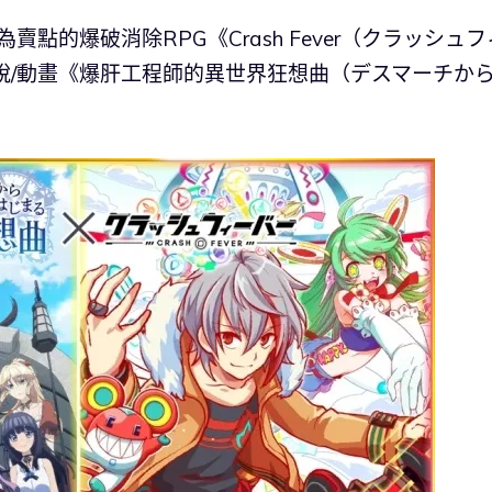
快為賣點的爆破消除RPG《Crash Fever（クラッシュフ
輕小說/動畫《爆肝工程師的異世界狂想曲（デスマーチか
。