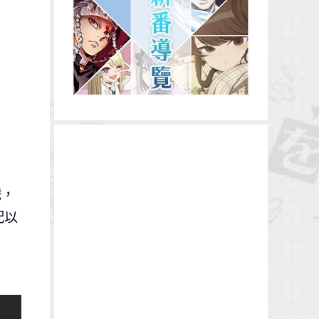
戲，
配以
下