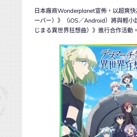
日本廠商Wonderplanet宣佈，以超爽
ーバー）》（iOS／Android）將與
じまる異世界狂想曲）》進行合作活動