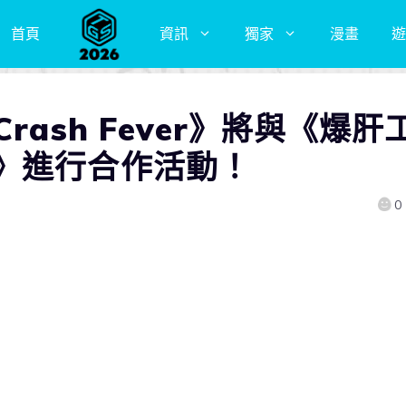
首頁
資訊
獨家
漫畫
遊
rash Fever》將與《爆肝
》進行合作活動！
0