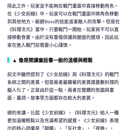
除此之外，玩家並不能夠在戰鬥畫面中直接移動角色。
在《少女前線》中，玩家可以在戰鬥畫面中將角色移動
到其他地方，躲避Boss的技能或者敵人的攻擊。但是在
《料理次元》當中，只要戰鬥一開始，玩家就不可以直
接移動食靈。由於沒有重傷保護與撤退的選項，因此玩
家在進入戰鬥前需要小心謹慎。
▍
▲ 像是閱讀童話書一般的溫暖與輕鬆
前文中雖然提到了《少女前線》與《料理次元》的戰鬥
系統之間的差異，但是兩者最顯著的差異還要數料理的
擬人化了。正是由於這一點，兩者在整體的氛圍與畫
面，臺詞，故事等方面都存在較大的差異。
總的來講，比起《少女前線》，《料理次元》給人一種
更加溫暖輕鬆以及充滿希望的感覺。《少女前線》表現
出的核心詞彙是「鋼鐵」，「反社會」，「夜晚」，