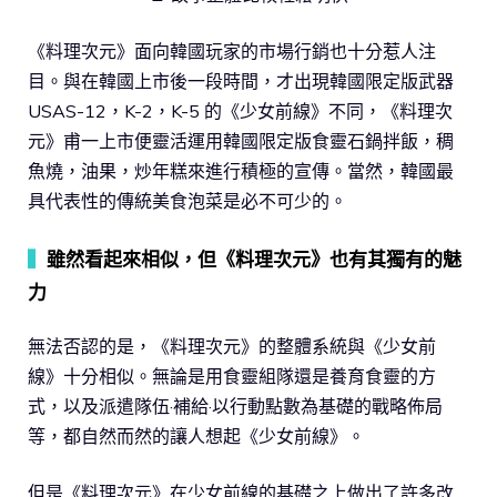
《料理次元》面向韓國玩家的市場行銷也十分惹人注
目。與在韓國上市後一段時間，才出現韓國限定版武器
USAS-12，K-2，K-5 的《少女前線》不同，《料理次
元》甫一上市便靈活運用韓國限定版食靈石鍋拌飯，稠
魚燒，油果，炒年糕來進行積極的宣傳。當然，韓國最
具代表性的傳統美食泡菜是必不可少的。
▍
雖然看起來相似，但《料理次元》也有其獨有的魅
力
無法否認的是，《料理次元》的整體系統與《少女前
線》十分相似。無論是用食靈組隊還是養育食靈的方
式，以及派遣隊伍·補給·以行動點數為基礎的戰略佈局
等，都自然而然的讓人想起《少女前線》。
但是《料理次元》在少女前線的基礎之上做出了許多改