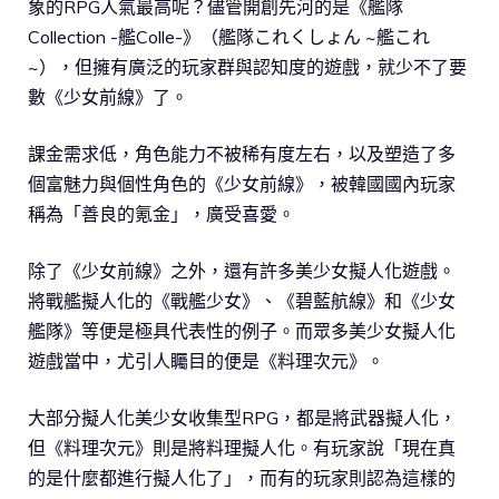
象的RPG人氣最高呢？儘管開創先河的是《艦隊
Collection -艦Colle-》（艦隊これくしょん ~艦これ
~），但擁有廣泛的玩家群與認知度的遊戲，就少不了要
數《少女前線》了。
課金需求低，角色能力不被稀有度左右，以及塑造了多
個富魅力與個性角色的《少女前線》，被韓國國內玩家
稱為「善良的氪金」，廣受喜愛。
除了《少女前線》之外，還有許多美少女擬人化遊戲。
將戰艦擬人化的《戰艦少女》、《碧藍航線》和《少女
艦隊》等便是極具代表性的例子。而眾多美少女擬人化
遊戲當中，尤引人矚目的便是《料理次元》。
大部分擬人化美少女收集型RPG，都是將武器擬人化，
但《料理次元》則是將料理擬人化。有玩家說「現在真
的是什麼都進行擬人化了」，而有的玩家則認為這樣的