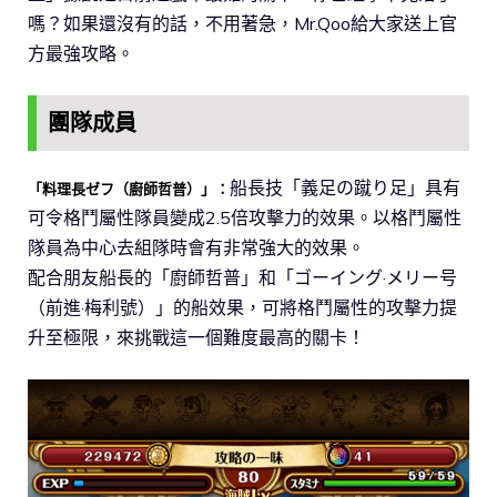
嗎？如果還沒有的話，不用著急，Mr.Qoo給大家送上官
方最強攻略。
團隊成員
船長技「義足の蹴り足」具有
「料理長ゼフ（廚師哲普）」：
可令格鬥屬性隊員變成2.5倍攻擊力的效果。以格鬥屬性
隊員為中心去組隊時會有非常強大的效果。
配合朋友船長的「廚師哲普」和「ゴーイング·メリー号
（前進·梅利號）」的船效果，可將格鬥屬性的攻擊力提
升至極限，來挑戰這一個難度最高的關卡！