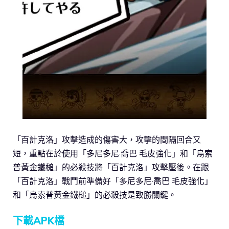
「百計克洛」攻擊造成的傷害大，攻擊的間隔回合又
短，重點在於使用「多尼多尼·喬巴 毛皮強化」和「烏索
普黃金鐵槌」的必殺技將「百計克洛」攻擊壓後。在跟
「百計克洛」戰鬥前準備好「多尼多尼·喬巴 毛皮強化」
和「烏索普黃金鐵槌」的必殺技是致勝關鍵。
下載APK檔