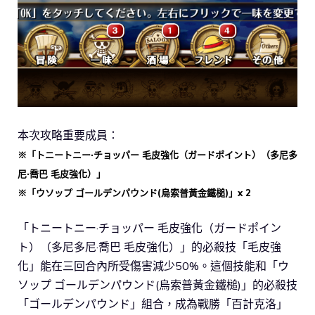
本次攻略重要成員：
※「トニートニー·チョッパー 毛皮強化（ガードポイント）（多尼多
尼·喬巴 毛皮強化）」
※「ウソップ ゴールデンパウンド(烏索普黃金鐵槌)」x 2
「トニートニー·チョッパー 毛皮強化（ガードポイン
ト）（多尼多尼·喬巴 毛皮強化）」的必殺技「毛皮強
化」能在三回合內所受傷害減少50%。這個技能和「ウ
ソップ ゴールデンパウンド(烏索普黃金鐵槌)」的必殺技
「ゴールデンパウンド」組合，成為戰勝「百計克洛」