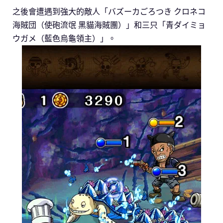
之後會遭遇到強大的敵人「バズーカごろつき クロネコ
海賊団（使砲流氓 黑貓海賊團）」和三只「青ダイミョ
ウガメ（藍色烏龜領主）」。