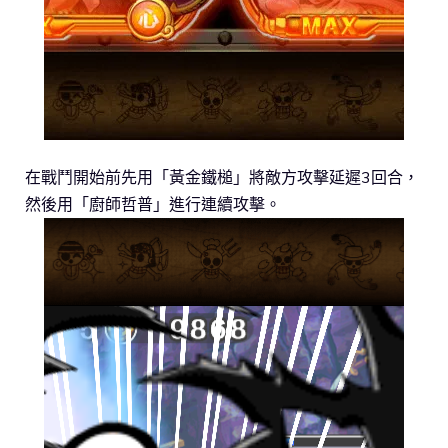
在戰鬥開始前先用「黃金鐵槌」將敵方攻擊延遲3回合，
然後用「廚師哲普」進行連續攻擊。