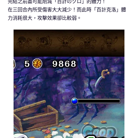
完結之前盡可能削減「百計のクロ」的體力！
在三回合內所受傷害大大減少！而此時「百計克洛」體
力消耗很大，攻擊效果卻比較弱。