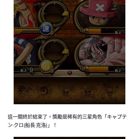
這一關終於結束了，獎勵是稀有的三星角色「キャプテ
ン·クロ(船長·克洛)」！