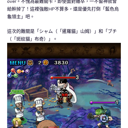
over。不愧為最難關卡，即使面對雜卒，一不留神就會
給幹掉了！這裡強敵HP不算多，還是優先打倒「藍色烏
龜領主」吧。
這次的難關是「シャム（「暹羅貓」山姆）」和「ブチ
（「斑紋貓」布奇）」。