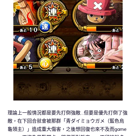
理論上一般情況都是要先打倒強敵…但要是優先打倒了強
敵，在下回合就會被那群「青ダイミョウガメ（藍色烏
龜領主）」造成重大傷害，之後想回復也來不及而game