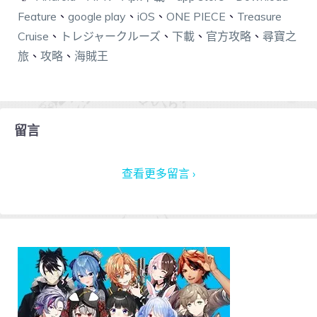
Feature
、
google play
、
iOS
、
ONE PIECE
、
Treasure
Cruise
、
トレジャークルーズ
、
下載
、
官方攻略
、
尋寶之
旅
、
攻略
、
海賊王
留言
查看更多留言 ›