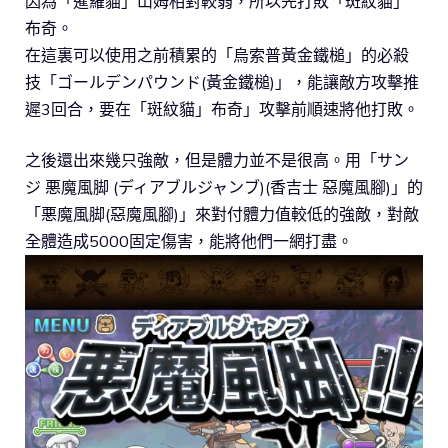
因為「暹羅貓」山姆相對較弱，所以先打敗「斑紋貓」
布奇。
在這裏可以使用之前積累的「烏索普黃金鐵槌」的必殺
技「ゴールデンパウンド(黃金鐵槌)」，能讓敵方攻擊推
遲3回合，要在「斑紋貓」布奇」攻擊前順速將他打敗。
之後還出來幾只強敵，但是體力並不是很高。用「サン
ジ 悪魔風脚 (ディアブルジャンブ)(香吉士 惡魔風腳)」的
「悪魔風脚(惡魔風腳)」來對付體力值較低的強敵，對敵
全體造成5000固定傷害，能將他們一網打盡。