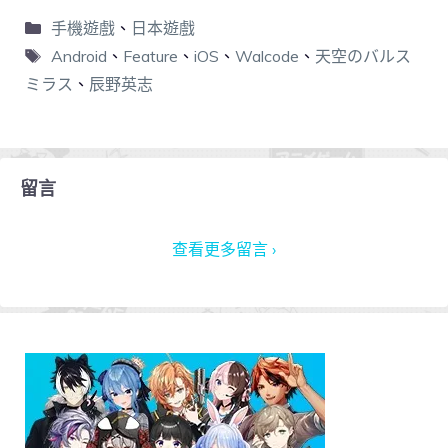
手機遊戲
、
日本遊戲
Android
、
Feature
、
iOS
、
Walcode
、
天空のバルス
ミラス
、
辰野英志
留言
查看更多留言 ›