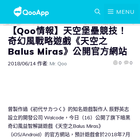
MENU
【Qoo情報】天空堡壘競技！
奇幻風戰略遊戲《天空之
Balus Miras》公開官方網站
0
0
2018/06/14
作者:
Mr. Qoo
曾製作過《初代サカつく》的知名遊戲製作人 辰野英志
設立的開發公司 Walcode，今日（16）公開了旗下暗黑
奇幻風益智解謎遊戲《天空之Balus Miras》
（iOS/Android）的官方網站，預計遊戲會於2018年7月