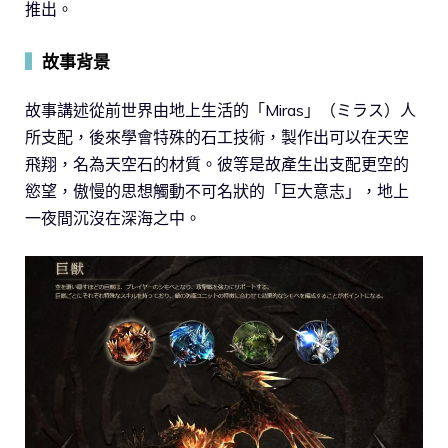
推出。
▍
故事背景
故事講述從前世界由地上生活的「Miras」（ミラス）人
所支配，後來學會特殊的石工技術，製作出可以在天空
飛翔，名為天空石的材質。彼等是故產生出支配更空的
慾望，傲慢的思想觸動不可名狀的「巨大意志」，地上
一夜間沉沒在深海之中。