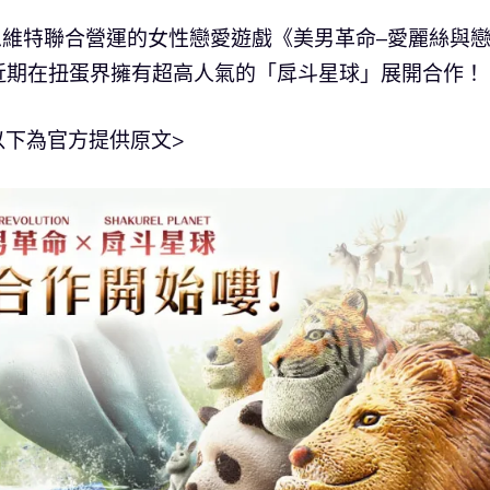
艾思維特聯合營運的女性戀愛遊戲《美男革命–愛麗絲與
近期在扭蛋界擁有超高人氣的「戽斗星球」展開合作！
以下為官方提供原文>