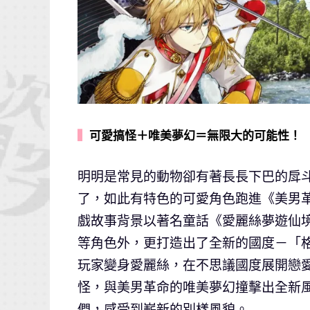
▍
可愛搞怪＋唯美夢幻＝無限大的可能性！
明明是常見的動物卻有著長長下巴的戽
了，如此有特色的可愛角色跑進《美男
戲故事背景以著名童話《愛麗絲夢遊仙
等角色外，更打造出了全新的國度－「
玩家變身愛麗絲，在不思議國度展開戀
怪，與美男革命的唯美夢幻撞擊出全新
們，感受到嶄新的別樣風貌。