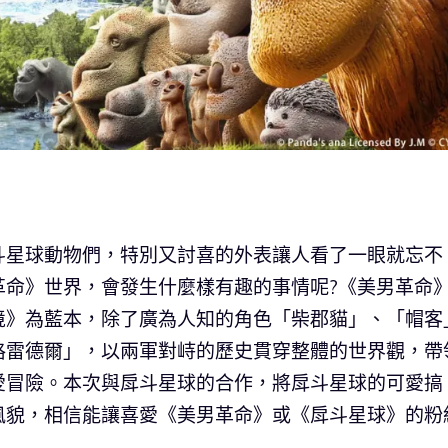
斗星球動物們，特別又討喜的外表讓人看了一眼就忘不
革命》世界，會發生什麼樣有趣的事情呢?《美男革命
境》為藍本，除了廣為人知的角色「柴郡貓」、「帽客
格雷德爾」，以兩軍對峙的歷史貫穿整體的世界觀，帶
愛冒險。本次與戽斗星球的合作，將戽斗星球的可愛搞
風貌，相信能讓喜愛《美男革命》或《戽斗星球》的粉