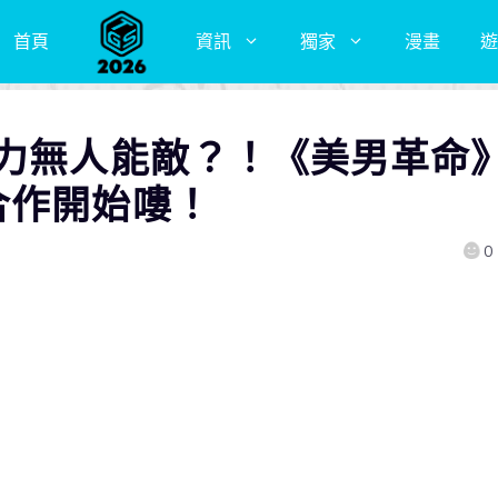
首頁
資訊
獨家
漫畫
遊
魔力無人能敵？！《美男革命
合作開始嘍！
0