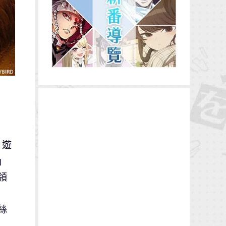
》遊
」
領
絲