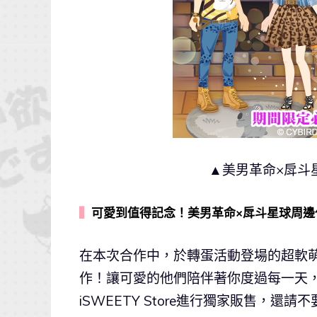
▲美男革命×戽斗
▍
可愛到值得記念！美男革命×戽斗星球周邊
在本次合作中，於轉蛋活動登場的超軟
作！讓可愛的他們陪伴著你度過每一天
iSWEETY Store進行獨家販售，