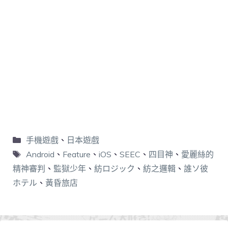
手機遊戲
、
日本遊戲
Android
、
Feature
、
iOS
、
SEEC
、
四目神
、
愛麗絲的
精神審判
、
監獄少年
、
紡ロジック
、
紡之邏輯
、
誰ソ彼
ホテル
、
黃昏旅店