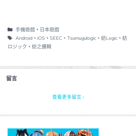
手機遊戲
、
日本遊戲
Android
、
iOS
、
SEEC
、
Tsumugulogic
、
紡Logic
、
紡
ロジック
、
紡之邏輯
留言
查看更多留言 ›