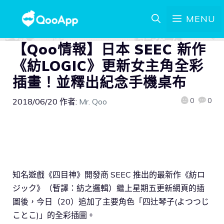
MENU
【Qoo情報】日本 SEEC 新作
《紡LOGIC》更新女主角全彩
插畫！並釋出紀念手機桌布
0
0
2018/06/20
作者:
Mr. Qoo
知名遊戲《四目神》開發商 SEEC 推出的最新作《紡ロ
ジック》（暫譯：紡之邏輯）繼上星期五更新網頁的插
圖後，今日（20）追加了主要角色「四辻琴子(よつつじ
ことこ)」的全彩插圖。