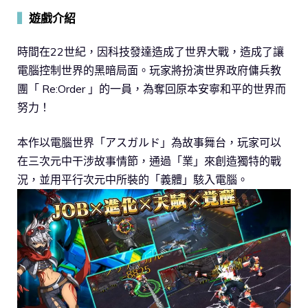
▍
遊戲介紹
時間在22世紀，因科技發達造成了世界大戰，造成了讓
電腦控制世界的黑暗局面。玩家將扮演世界政府傭兵教
團「 Re:Order 」的一員，為奪回原本安寧和平的世界而
努力！
本作以電腦世界「アスガルド」為故事舞台，玩家可以
在三次元中干涉故事情節，通過「業」來創造獨特的戰
況，並用平行次元中所裝的「義體」駭入電腦。