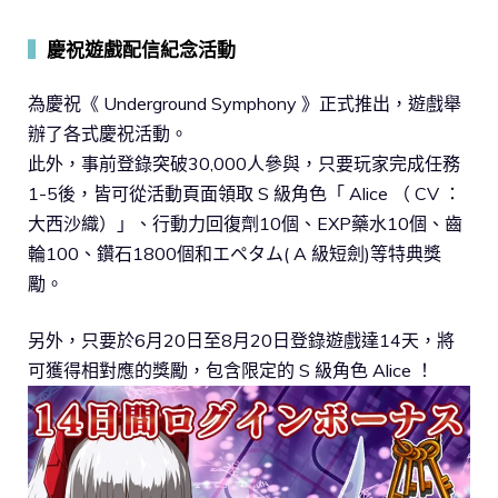
▍
慶祝遊戲配信紀念活動
為慶祝《 Underground Symphony 》正式推出，遊戲舉
辦了各式慶祝活動。
此外，事前登錄突破30,000人參與，只要玩家完成任務
1-5後，皆可從活動頁面領取 S 級角色「 Alice （ CV ：
大西沙織）」、行動力回復劑10個、EXP藥水10個、齒
輪100、鑽石1800個和エペタム( A 級短劍)等特典獎
勵。
另外，只要於6月20日至8月20日登錄遊戲達14天，將
可獲得相對應的獎勵，包含限定的 S 級角色 Alice ！