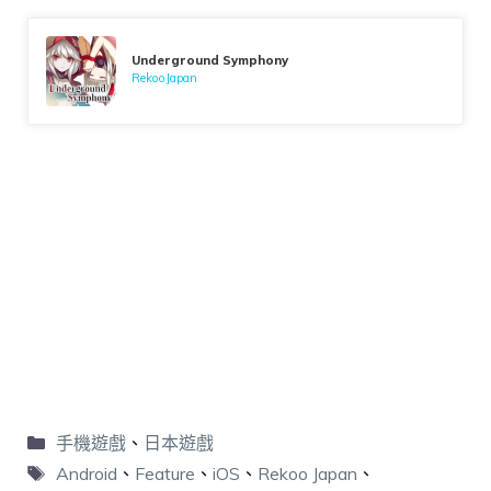
Underground Symphony
RekooJapan
手機遊戲
、
日本遊戲
Android
、
Feature
、
iOS
、
Rekoo Japan
、