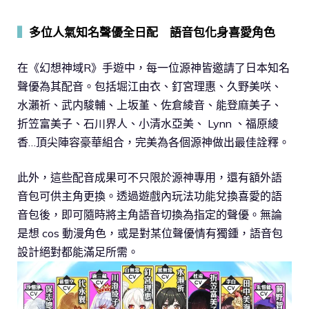
▍
多位人氣知名聲優全日配 語音包化身喜愛角色
在《幻想神域R》手遊中，每一位源神皆邀請了日本知名
聲優為其配音。包括堀江由衣、釘宮理惠、久野美咲、
水瀨祈、武内駿輔、上坂堇、佐倉綾音、能登麻美子、
折笠富美子、石川界人、小清水亞美、 Lynn 、福原綾
香…頂尖陣容豪華組合，完美為各個源神做出最佳詮釋。
此外，這些配音成果可不只限於源神專用，還有額外語
音包可供主角更換。透過遊戲內玩法功能兌換喜愛的語
音包後，即可隨時將主角語音切換為指定的聲優。無論
是想 cos 動漫角色，或是對某位聲優情有獨鍾，語音包
設計絕對都能滿足所需。