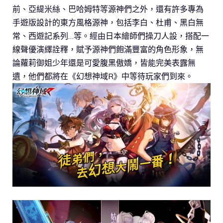
前、亞緹米絲、巴哈姆特等源神們之外，還有許多專為
手遊版設計的東方風格源神，包括李白、杜甫、黑白無
常、西遊記系列…等。經由日本繪師們操刀人設，搭配一
線聲優演繹詮釋，賦予源神們飽滿豐富的角色形象，無
論蘿莉御姐少年還是可愛腹黑傲嬌，皆能完美表露無
遺，他們都將在《幻想神域R》中等待玩家們到來。