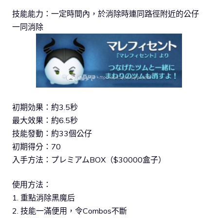
技能能力：一定時間內，於消除時連同路徑附近的公仔
一同消除
初期効果：約3.5秒
最大效果：約6.5秒
技能發動：約33個公仔
初期得分：70
入手方法：プレミアムBOX（$30000盒子）
使用方法：
1. 重點消除黑魔后
2. 技能一滿便用，令Combos不斷