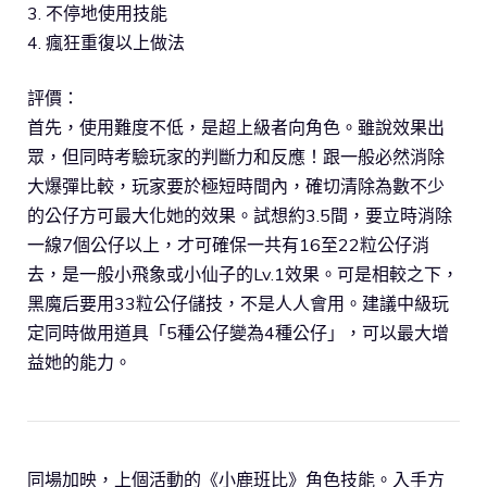
3. 不停地使用技能
4. 瘋狂重復以上做法
評價：
首先，使用難度不低，是超上級者向角色。雖說效果出
眾，但同時考驗玩家的判斷力和反應！跟一般必然消除
大爆彈比較，玩家要於極短時間內，確切清除為數不少
的公仔方可最大化她的效果。試想約3.5間，要立時消除
一線7個公仔以上，才可確保一共有16至22粒公仔消
去，是一般小飛象或小仙子的Lv.1效果。可是相較之下，
黑魔后要用33粒公仔儲技，不是人人會用。建議中級玩
定同時做用道具「5種公仔變為4種公仔」，可以最大增
益她的能力。
同場加映，上個活動的《小鹿班比》角色技能。入手方