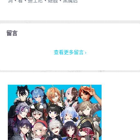
消
、
看
、
迪士尼
、
遊戲
、
黑魔后
留言
查看更多留言 ›