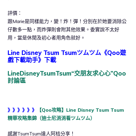
評價：
跟Marie是同樣能力，變！炸！彈！分別在於她要消除公
仔數多一點，而炸彈則會附其他效果。委實說不太好
用，當是休閒及初心者用角色就好。
Line Disney Tsum Tsumツムツム《Qoo遊
戲下載助手》下載
LineDisneyTsumTsum“交朋友求心心”Qoo
討論區
》》》》》》
【Qoo攻略】Line Disney Tsum Tsum
精華攻略集錦（迪士尼消消看ツムツム）
感謝TsumTsum達人阿桔分享！