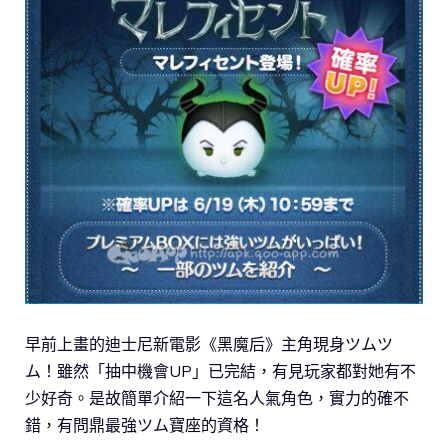
早前上畫的迪士尼新電影《黑魔后》主角現身ツムツ
ム！雖然「抽中機會UP」已完結，有見玩家都對她有不
少好奇。是故簡單介紹一下這名人氣角色，實力的確不
錯，有問鼎最強ツム寶座的資格！