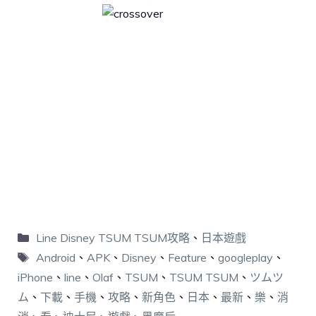
Line Disney TSUM TSUM攻略
、
日本遊戲
Android
、
APK
、
Disney
、
Feature
、
googleplay
、
iPhone
、
line
、
Olaf
、
TSUM
、
TSUM TSUM
、
ツムツ
ム
、
下載
、
手機
、
攻略
、
新角色
、
日本
、
最新
、
樂
、
消