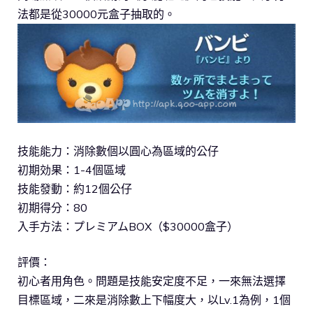
法都是從30000元盒子抽取的。
技能能力：消除數個以圓心為區域的公仔
初期効果：1-4個區域
技能發動：約12個公仔
初期得分：80
入手方法：プレミアムBOX（$30000盒子）
評價：
初心者用角色。問題是技能安定度不足，一來無法選擇
目標區域，二來是消除數上下幅度大，以Lv.1為例，1個