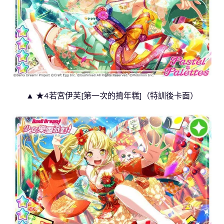
▲ ★4若宮伊芙[第一次的搗年糕]（特訓後卡面）