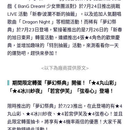
戲《 BanG Dream! 少女樂團派對》於7月24日推出挑戰
LIVE 活動「新春!波瀾不斷的抽籤」，以及追加人氣翻唱
歌曲「 Dragon Night 」等相關活動！而稀有「夢幻祭
典」於7月23日登場，緊接著推出的是7月26日的「新春
的旭日東昇」轉蛋活動，連續推出4張★4角色的歡樂慶
典，並增加趣味的「特別抽籤」活動，來測看看你一天
的運勢吧，趕快來參加！
<以下為廠商提供原文>
▍
期間限定轉蛋「夢幻祭典」開催！「★4丸山彩」
「★4冰川紗夜」「若宮伊芙」「弦卷心」登場！
限時推出的「夢幻祭典」於7/23推出，在此登場的有★4
丸山彩、★4冰川紗夜、★4若宮伊芙及★4弦卷心！並且
此限定轉蛋抽卡，將享有★4機率兩倍的優惠！大家千萬
不能夠錯過此活動！