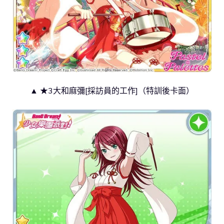
▲ ★3大和麻彌[採訪員的工作]（特訓後卡面）