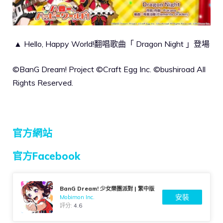
▲ Hello, Happy World!翻唱歌曲「 Dragon Night 」登場
©BanG Dream! Project ©Craft Egg Inc. ©bushiroad All
Rights Reserved.
官方網站
官方Facebook
BanG Dream! 少女樂團派對 | 繁中版
安裝
Mobimon Inc.
評分:
4.6