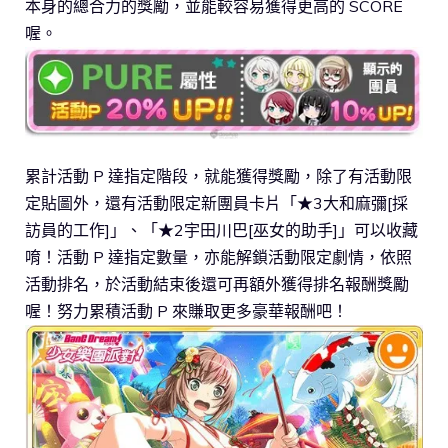
本身的總合力的獎勵，並能較容易獲得更高的 SCORE
喔。
累計活動 P 達指定階段，就能獲得獎勵，除了有活動限
定貼圖外，還有活動限定新團員卡片「★3大和麻彌[採
訪員的工作]」、「★2宇田川巴[巫女的助手]」可以收藏
唷！活動 P 達指定數量，亦能解鎖活動限定劇情，依照
活動排名，於活動結束後還可再額外獲得排名報酬獎勵
喔！努力累積活動 P 來賺取更多豪華報酬吧！