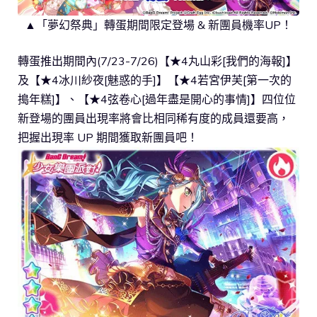
▲「夢幻祭典」轉蛋期間限定登場 & 新團員機率UP！
轉蛋推出期間內(7/23-7/26)【★4丸山彩[我們的海報]】
及【★4冰川紗夜[魅惑的手]】【★4若宮伊芙[第一次的
搗年糕]】、【★4弦卷心[過年盡是開心的事情]】四位位
新登場的團員出現率將會比相同稀有度的成員還要高，
把握出現率 UP 期間獲取新團員吧！