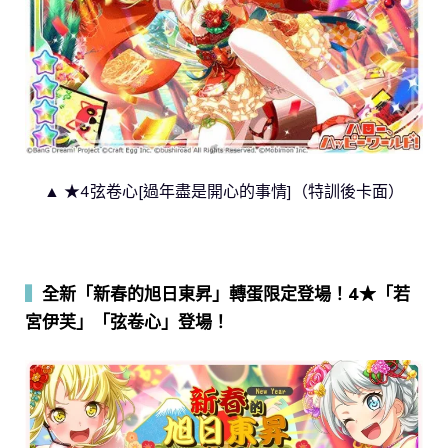
▲ ★4弦卷心[過年盡是開心的事情]（特訓後卡面）
▍
全新「新春的旭日東昇」轉蛋限定登場！4★「若
宮伊芙」「弦卷心」登場！