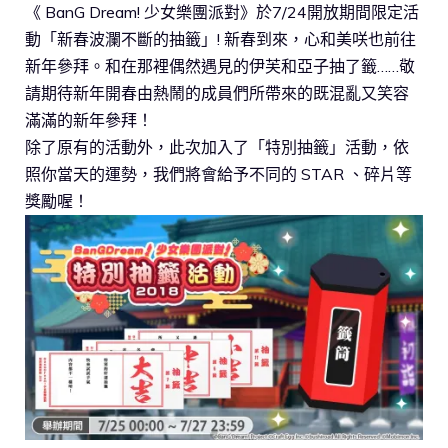
《 BanG Dream! 少女樂團派對》於7/24開放期間限定活
動「新春波瀾不斷的抽籤」! 新春到來，心和美咲也前往
新年參拜。和在那裡偶然遇見的伊芙和亞子抽了籤……敬
請期待新年開春由熱鬧的成員們所帶來的既混亂又笑容
滿滿的新年參拜！
除了原有的活動外，此次加入了「特別抽籤」活動，依
照你當天的運勢，我們將會給予不同的 STAR 、碎片等
獎勵喔！