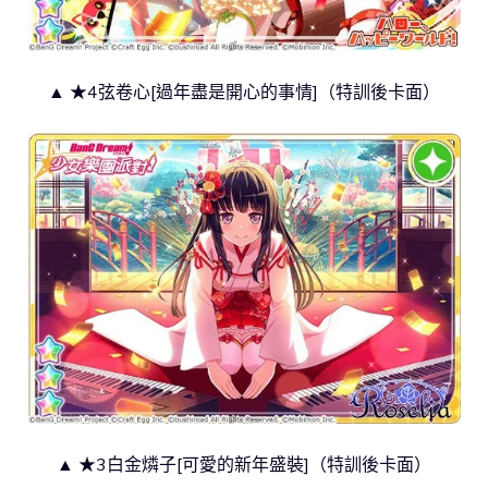
▲ ★4弦卷心[過年盡是開心的事情]（特訓後卡面）
▲ ★3白金燐子[可愛的新年盛裝]（特訓後卡面）