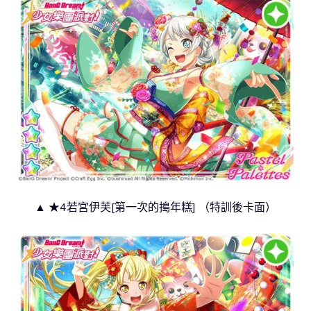
▲ ★4若宮伊芙[第一次的搗年糕] （特訓後卡面）