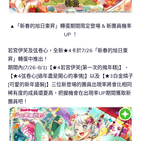
▲「新春的旭日東昇」轉蛋期間限定登場 & 新團員機率
UP ！
若宮伊芙及弦卷心，全新★4卡於7/26「新春的旭日東
昇」轉蛋中推出！
期間內(7/26-8/1)【★4若宮伊芙[第一次的搗年糕]】、
【★4弦卷心[過年盡是開心的事情]】以及【★3白金燐子
[可愛的新年盛裝]】三位新登場的團員出現率將會比相同
稀有度的成員還要高，把握機會在出現率UP期間獲取新
團員吧！