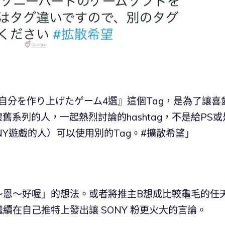
自分を作り上げたゲーム4選』這個Tag，是為了讓喜
天堂懷舊系列的人，一起熱烈討論的hashtag，不是給PS或
NY遊戲的人）可以使用別的Tag。#擴散希望」
～恩～好喔」的想法。或者將推主B想成比較龜毛的任
續在自己推特上發出讓 SONY 粉更火大的言論。