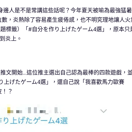
及身邊人是不是常講這些話呢？今年夏天被喻為最強猛
位數，炎熱除了容易產生疲倦感，也不明究理地讓人火
（主題標籤）「#自分を作り上げたゲーム4選」，原本只
搞到炎上。
的推文開始…這位推主選出自己認為最棒的四款遊戲，
を作り上げたゲーム4選」，還自己說「我喜歡馬力歐賽
波！？