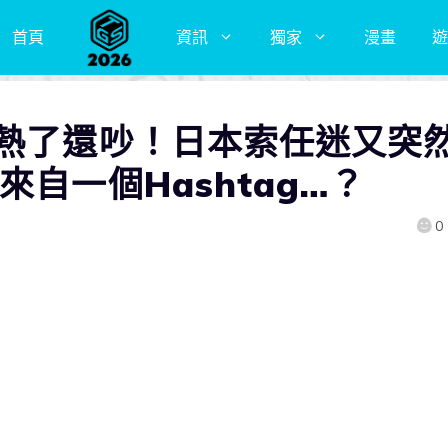
首頁
資訊
獨家
漫畫
遊
夠熱了還吵！日本索任迷又突
自一個Hashtag…？
0