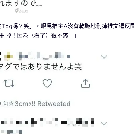
Tag嗎？笑」，眼見推主A沒有乾脆地刪掉推文還反
我刪掉！因為（看了）很不爽！」