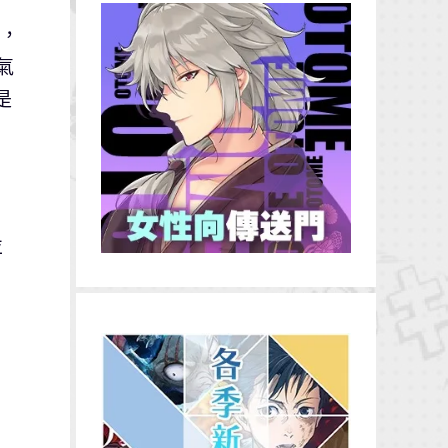
暑，
氣
是
並