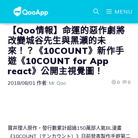
MENU
【Qoo情報】命運的惡作劇將
改變城谷先生與黑瀨的未
來！？《10COUNT》新作手
遊《10COUNT for App
react》公開主視覺圖！
0
0
2018/08/01
作者:
Mr. Qoo
寶井理人原作，發行數累計超過150萬部人氣BL漫畫
《10COUNT（テンカウント）》日前發表製作手遊第二