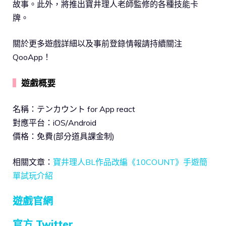
故事。此外，將推出寶井理人老師監修的各種技能卡
牌。
關於更多遊戲詳細以及事前登錄情報請持續關注
QooApp！
▍
遊戲概要
名稱：テンカウント for App react
對應平台：iOS/Android
價格：免費(部分道具課金制)
相關文章：
寶井理人BL作品改編《10COUNT》手遊簡
單試玩介紹
遊戲官網
官方 Twitter