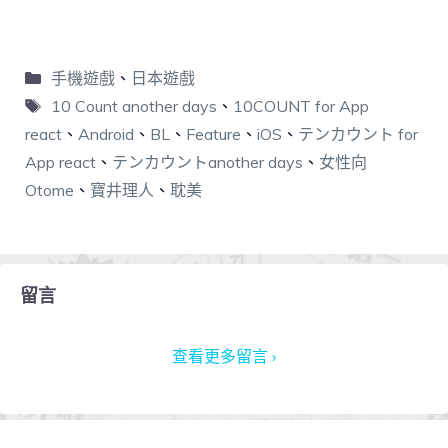
手機遊戲
、
日本遊戲
10 Count another days
、
10COUNT for App
react
、
Android
、
BL
、
Feature
、
iOS
、
テンカウント for
App react
、
テンカウントanother days
、
女性向
Otome
、
寶井理人
、
耽美
留言
查看更多留言 ›