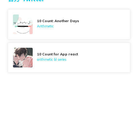
10 Count: Another Days
Arithmetic
10 Count for App react
arithmetic bl series