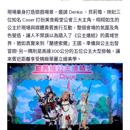
現場量身打造遊戲場景，邀請 Denka 、貝莉莓、咪妃三
位知名 Coser 打扮美食殿堂公會三大主角，栩栩如生的
公主於現場與媒體貴賓進行互動，整個會場的氛圍及角
色營造，讓人不禁誤以為踏入了《公主連結》的異域世
界，猶如真實來到「蘭德索爾」王國，準備與公主出發
冒險! 另一隅則是高達300公分的五位公主大型掛軸，讓
來賓近距離享受精緻華麗立繪美學。