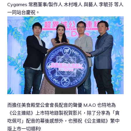
Cygames 常務董事/製作人 木村唯人 與藝人 李毓芬 等人
一同站台慶祝。
而擔任美食殿堂公會會長配音的聲優 M.A.O 也特地為
《公主連結》上市特地錄製祝賀影片，除了分享為「貪
吃佩可」配音的幕後感想外，也預祝《公主連結》繁中
版上市一切順利!