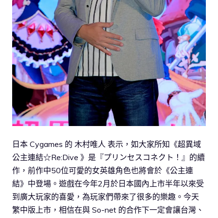
日本 Cygames 的 木村唯人 表示，如大家所知《超異域
公主連結☆Re:Dive 》是『プリンセスコネクト！』的續
作，前作中50位可愛的女英雄角色也將會於《公主連
結》中登場。遊戲在今年2月於日本國內上市半年以來受
到廣大玩家的喜愛，為玩家們帶來了很多的樂趣。今天
繁中版上市，相信在與 So-net 的合作下一定會讓台灣、