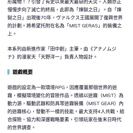
形魔物！？引發了有史以來最大最惡的天災，人類亦正
慢慢步向了滅亡的終局，此即為「煉獄之日」。自「煉
獄之日」出現後70年，ヴァルクス王國展開了復興世界
的計劃。將希望托附在名為「MIST GERAS」的裝備之
上。
本系列由新進作家「田中創」主筆，由《アナノムジ
ナ》的漫家天「天野洋一」負責人物設計。
▍
遊戲概要
遊戲的設定為一款環境RPG，因應覆蓋那個世界的迷
霧，模擬環境變化的冒險作品。透過以迷霧（MIST）為
動力源，驅動武器和防具等迷霧裝備（MIST GEAR）內
的迷霧核心，發動不一樣的技能。最大支持4人共戰，結
合探險、協力和深邃戰略要素，引領玩家在後末日時代
的世界調查。