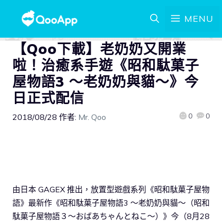
MENU
【Qoo下載】老奶奶又開業
啦！治癒系手遊《昭和駄菓子
屋物語3 ～老奶奶與貓～》今
日正式配信
0
0
2018/08/28
作者:
Mr. Qoo
由日本 GAGEX 推出，放置型遊戲系列《昭和駄菓子屋物
語》最新作《昭和駄菓子屋物語3 ～老奶奶與貓～（昭和
駄菓子屋物語３～おばあちゃんとねこ～）》今（8月28