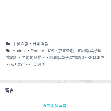
手機遊戲
、
日本遊戲
Android
、
Feature
、
iOS
、
放置遊戲
、
昭和駄菓子屋
物語3 ～老奶奶與貓～
、
昭和駄菓子屋物語３～おばあち
ゃんとねこ～
、
治癒系
留言
查看更多留言 ›