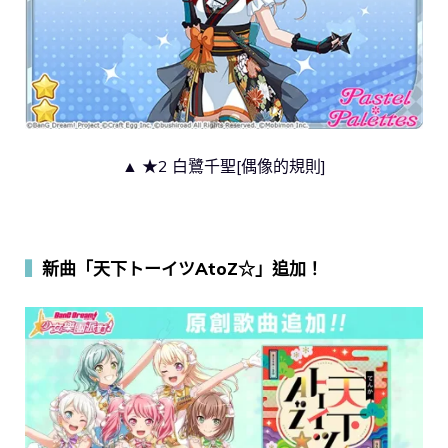
▲ ★2 白鷺千聖[偶像的規則]
▍
新曲「天下トーイツAtoZ☆」追加！