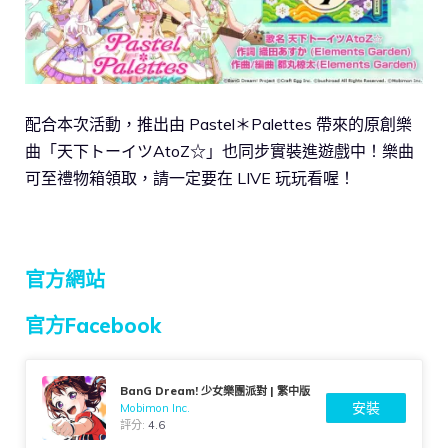
配合本次活動，推出由 Pastel＊Palettes 帶來的原創樂
曲「天下トーイツAtoZ☆」也同步實裝進遊戲中！樂曲
可至禮物箱領取，請一定要在 LIVE 玩玩看喔！
官方網站
官方Facebook
BanG Dream! 少女樂團派對 | 繁中版
安裝
Mobimon Inc.
評分:
4.6