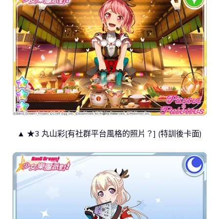
▲ ★3 丸山彩[有社群平台風格的照片？] (特訓後卡面)