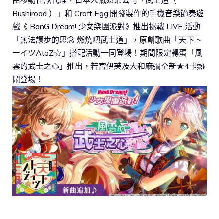
Bushiroad ）」和 Craft Egg 開發製作的手機音樂節奏遊
戲《 BanG Dream! 少女樂團派對》推出挑戰 LIVE 活動
「無法讓步的思念 燃燒吧武士道」，原創歌曲「天下ト
ーイツAtoZ☆」搭配活動一同登場！期間限定轉蛋「風
雲的武士之心」推出，若宮伊芙及大和麻彌全新★4卡熱
鬧登場！