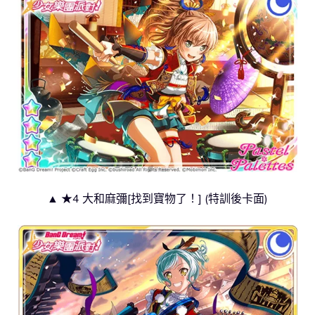
▲ ★4 大和麻彌[找到寶物了！] (特訓後卡面)