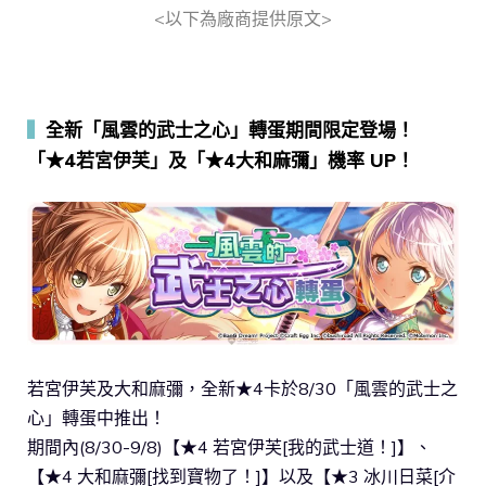
<以下為廠商提供原文>
▍
全新「風雲的武士之心」轉蛋期間限定登場！
「★4若宮伊芙」及「★4大和麻彌」機率 UP！
若宮伊芙及大和麻彌，全新★4卡於8/30「風雲的武士之
心」轉蛋中推出！
期間內(8/30-9/8)【★4 若宮伊芙[我的武士道！]】、
【★4 大和麻彌[找到寶物了！]】以及【★3 冰川日菜[介