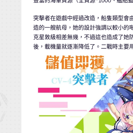
豐富的海軍資源（全資源*1000、艦船藍
突擊者在遊戲中經過改造，船隻類型會由
造的一艘航母，她的設計強調以較小的
克星敦級相差無幾，不過這也造成了她
後，載機量就逐漸降低了。二戰時主要