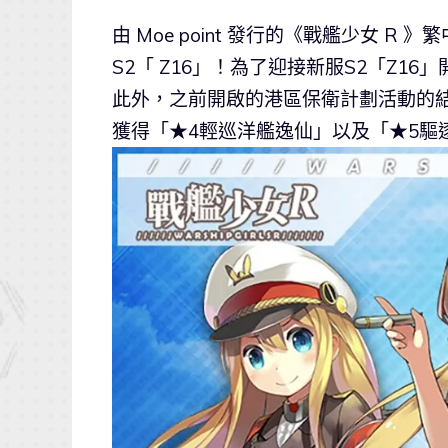
由 Moe point 發行的《戰艦少女
S2「 Z16」！為了迎接新服S2「Z1
此外，之前開啟的港區保衛計劃活動的
獲得「★4輕巡洋艦逸仙」以及「★5驅