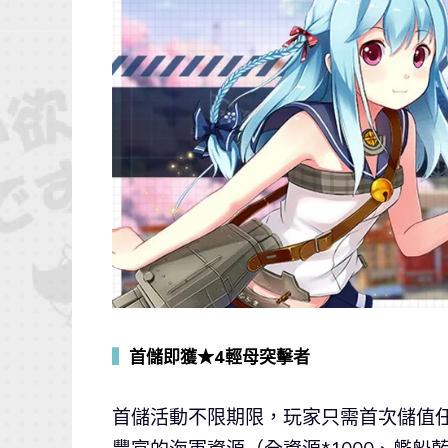
▍
首儲即獲★4輕母突擊者
首儲活動不限期限，玩家只需首次儲值