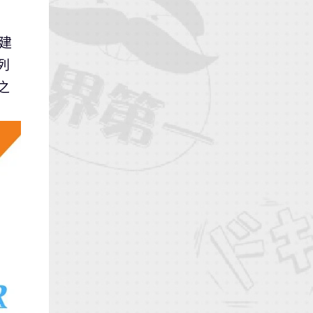
建
列
之