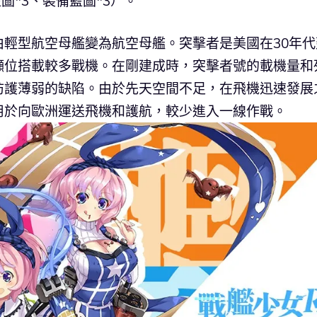
圖*3、裝備藍圖*3）。
輕型航空母艦變為航空母艦。突擊者是美國在30年代
噸位搭載較多戰機。在剛建成時，突擊者號的載機量和
防護薄弱的缺陷。由於先天空間不足，在飛機迅速發展
用於向歐洲運送飛機和護航，較少進入一線作戰。