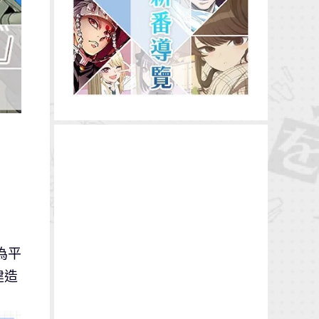
為平
建造