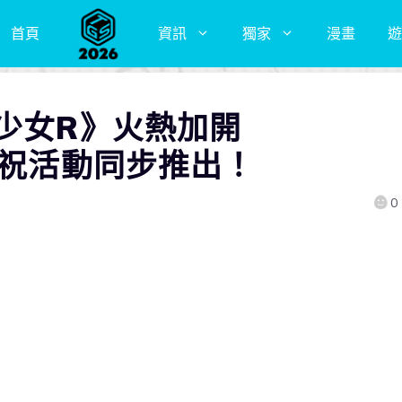
首頁
資訊
獨家
漫畫
遊
少女R》火熱加開
慶祝活動同步推出！
0