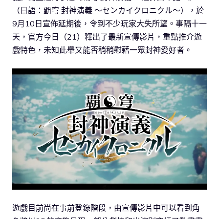
（日語：覇穹 封神演義 ～センカイクロニクル～），於
9月10日宣佈延期後，令到不少玩家大失所望。事隔十一
天，官方今日（21）釋出了最新宣傳影片，重點推介遊
戲特色，未知此舉又能否稍稍慰藉一眾封神愛好者。
遊戲目前尚在事前登錄階段，由宣傳影片中可以看到角