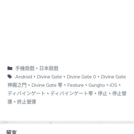
手機遊戲
、
日本遊戲
Android
、
Divine Gate
、
Divine Gate 0
、
Divine Gate
神賜之門
、
Divine Gate 零
、
Feature
、
Gungho
、
iOS
、
ディバインゲート
、
ディバインゲート零
、
停止
、
停止營
運
、
終止營運
留言