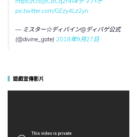
https://t.co/JtCBCq2r4v
#ディバゲ
pic.twitter.com/GEzy4Lz2yn
— ミスター☆ディバイン@ディバゲ公式
(@divine_gate)
2018年9月27日
▍
遊戲宣傳影片