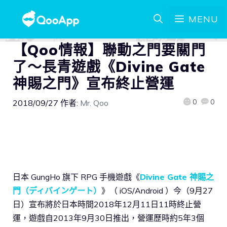
MENU
【Qoo情報】聯動之門要關門
了～長青遊戲《Divine Gate
神賜之門》宣布終止營運
0
0
2018/09/27
作者:
Mr. Qoo
日本 GungHo 旗下 RPG 手機遊戲《
Divine Gate 神賜之
門（ディバインゲート）
》（ iOS/Android ）今（9月27
日）宣布將於日本時間2018年12月11日11時終止營
運，遊戲自2013年9月30日推出，營運歷時約5年3個