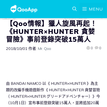
MENU
【Qoo情報】獵人旋風再起！
《HUNTER×HUNTER 貪婪
冒險》事前登錄突破15萬人
0
0
2018/10/01
作者:
Mr. Qoo
由 BANDAI NAMCO 以《 HUNTER×HUNTER 》為主
題的改編手機遊戲新作《 HUNTER×HUNTER 貪婪冒險
（ HUNTER×HUNTER グリードアドベンチャー）》今
（10月1日）宣布事前登錄突破15萬人，並將追加20萬