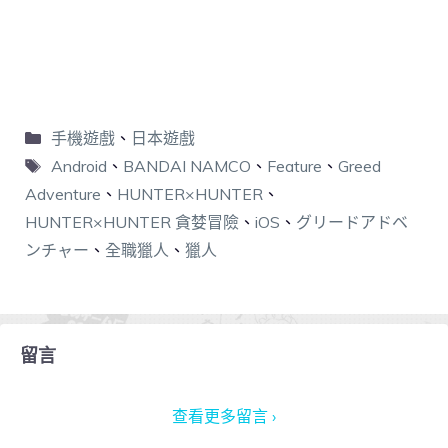
手機遊戲
、
日本遊戲
Android
、
BANDAI NAMCO
、
Feature
、
Greed
Adventure
、
HUNTER×HUNTER
、
HUNTER×HUNTER 貪婪冒險
、
iOS
、
グリードアドベ
ンチャー
、
全職獵人
、
獵人
留言
查看更多留言 ›