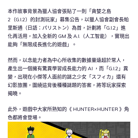
本作故事背景為獵人協會張貼了一則「貪婪之島
2（G.I.2）的封測玩家」募集公告，以獵人協會副會長帕
里斯通（日語：パリストン）為首，計劃將「G.I.2」進
化再活用，加入全新的 GM 及 A.I.（人工智能），實現出
能夠「無限成長進化的遊戲」。
然而，以念能力者為中心所收集的數據量遠超於常人，
產生出一個擁有驚異學習成長能力的 AI ，而「G.I.2」異
變，出現在小傑等人面前的謎之少女「スフィカ」還有
幻影旅團，圍繞這背後種種謎題的答案，將等玩家探索
揭曉。
此外，遊戲中大家所熟知的《 HUNTER×HUNTER 》角
色都將會登場。