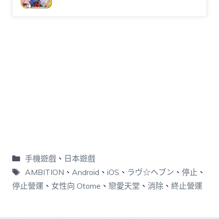
手機遊戲
、
日本遊戲
AMBITION
、
Android
、
iOS
、
ラヴ☆ヘブン
、
停止
、
停止營運
、
女性向 Otome
、
戀愛天堂
、
消除
、
終止營運