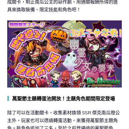
成關卡，制止南瓜公主的惡作劇，用通關報酬所得的道
具來換取裝備、限定技能和角色吧！
▍
萬聖節主題轉蛋池開放！主題角色期間限定登場
除了可以在活動關卡，收集素材換領 SSR 傑克南瓜燈公
主外，玩家也可以透過轉蛋活動，來獲得萬聖節主題角
色。新角色追加了三名，至於之前登場過的萬聖節角