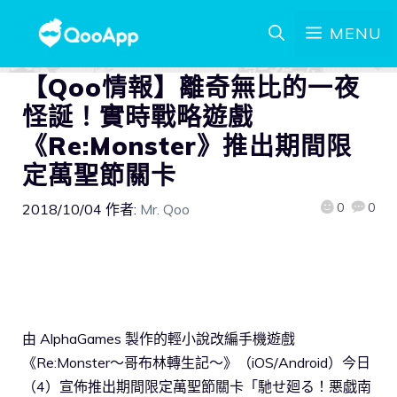
MENU
【Qoo情報】離奇無比的一夜
怪誕！實時戰略遊戲
《Re:Monster》推出期間限
定萬聖節關卡
0
0
2018/10/04
作者:
Mr. Qoo
由 AlphaGames 製作的輕小說改編手機遊戲
《Re:Monster～哥布林轉生記～》（iOS/Android）今日
（4）宣佈推出期間限定萬聖節關卡「馳せ廻る！悪戯南