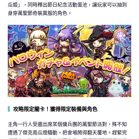
瓜姫」，同時釋出節日紀念活動蛋池，讓玩家可以抽到
身穿萬聖節奇裝異服的角色。
▍
攻略限定關卡！獲得限定裝備與角色
主角一行人受邀出席某個傭兵團的萬聖節派對，殊不知
遭遇了傑克南瓜燈騷動，把會場鬧得翻天覆地。趕緊完