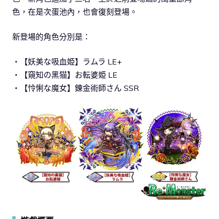
色，在是次蛋池內，也會復刻登場。
新登場的角色分別是：
・【妖美な吸⾎姫】ラムラ LE+
・【窺知の⿊猫】お転婆姫 LE
・【怜悧な魔⼥】錬⾦術師さん SSR