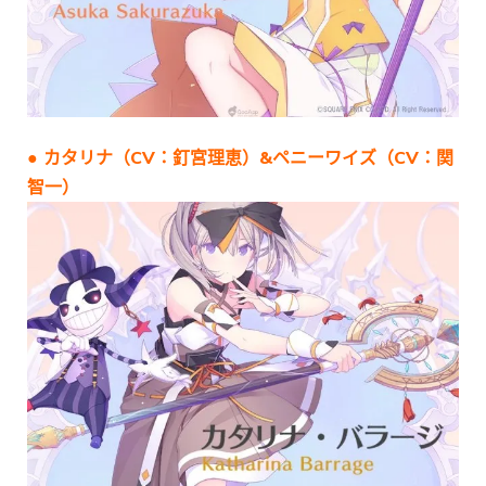
● カタリナ（CV：釘宮理恵）&ペニーワイズ（CV：関
智一）