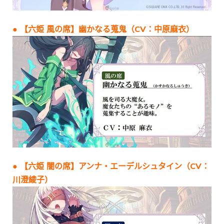
● 【六姫 風の席】幽かなる蒐鬼（CV：中原麻衣）
● 【六姫 闇の席】アンナ・エーデルシュタイン（CV：
川澄綾子）