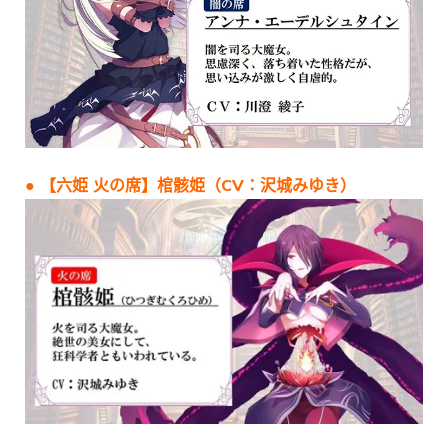
● 【六姫 火の席】棺骸姫（CV：沢城みゆき）