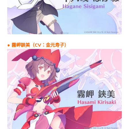
● 霧岬鋏美（CV：金元寿子）