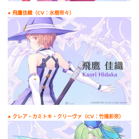
● 飛鷹佳織（CV：水樹奈々）
● クレア・カミトキ・クリーヴァ（CV：竹達彩奈）