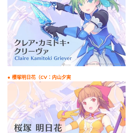
● 櫻塚明日花（CV：内山夕実