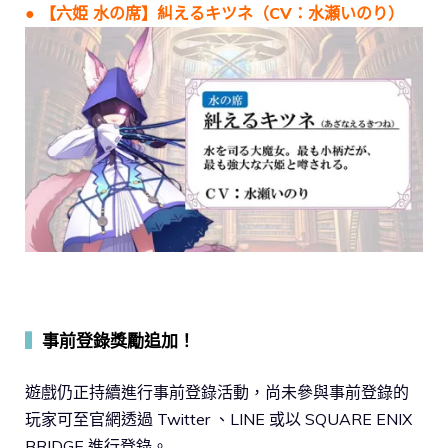
● 【六姫 水の席】糾えるキツネ（CV：水瀬いのり）
▍
事前登錄獎勵追加！
遊戲仍正持續進行事前登錄活動，尚未參與事前登錄的
玩家可至官網透過 Twitter 、LINE 或以 SQUARE ENIX
BRIDGE 進行登錄。