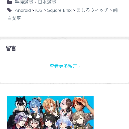
手機遊戲
、
日本遊戲
Android
、
iOS
、
Square Enix
、
ましろウィッチ
、
純
白女巫
留言
查看更多留言 ›