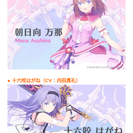
● 十六咬はがね（CV：内田真礼）