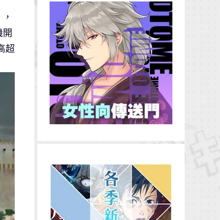
》，
機開
高超