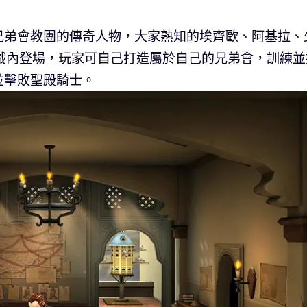
兄弟會教團的傳奇人物，大家熟知的埃齊歐、阿基拉、
戲內登場，玩家可自己打造屬於自己的兄弟會，訓練並
並擊敗聖殿騎士。