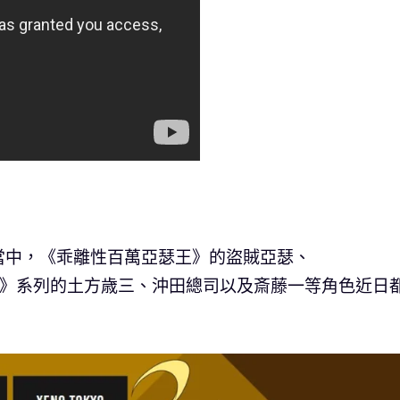
當中，《乖離性百萬亞瑟王》的盜賊亞瑟、
薄櫻鬼》系列的土方歳三、沖田總司以及斎藤一等角色近日