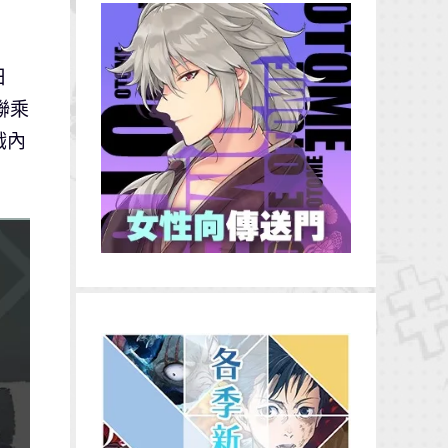
日
聯乘
戲內