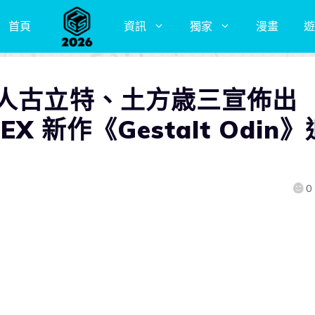
首頁
資訊
獨家
漫畫
遊
超人古立特、土方歳三宣佈出
EX 新作《Gestalt Odin》
0