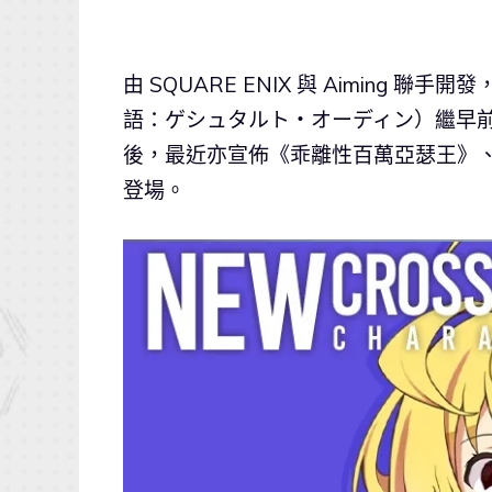
由 SQUARE ENIX 與 Aiming 聯手開發
語：ゲシュタルト・オーディン）繼早前的
後，最近亦宣佈《乖離性百萬亞瑟王》、《
登場。