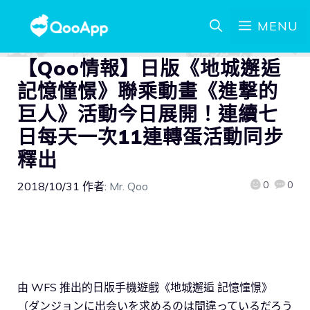
MENU
【Qoo情報】日版《地城邂逅
記憶憧憬》聯乘動畫《進撃的
巨人》活動今日展開！連續七
日每天一次11連轉蛋活動同步
釋出
0
0
2018/10/31
作者:
Mr. Qoo
由 WFS 推出的日版手機遊戲《地城邂逅 記憶憧憬》
（ダンジョンに出会いを求めるのは間違っているだろう