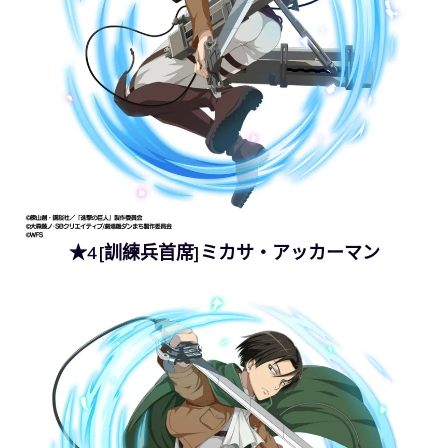
★4[訓練兵首席]ミカサ・アッカーマン