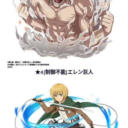
★4[制御不能]エレン巨人