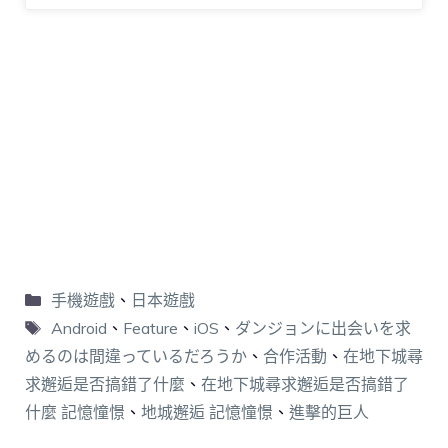
手機遊戲
、
日本遊戲
Android
、
Feature
、
iOS
、
ダンジョンに出会いを求
めるのは間違っているだろうか
、
合作活動
、
在地下城尋
求邂逅是否搞錯了什麼
、
在地下城尋求邂逅是否搞錯了
什麼 記憶憧憬
、
地城邂逅 記憶憧憬
、
進擊的巨人