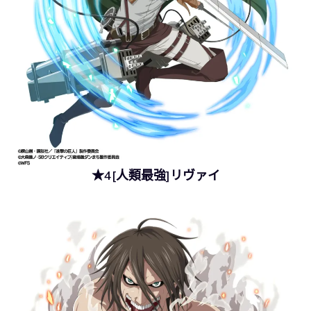
★4[人類最強]リヴァイ