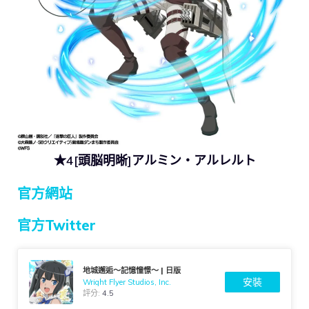
★4[頭脳明晰]アルミン・アルレルト
官方網站
官方Twitter
地城邂逅〜記憶憧憬〜 | 日版
安裝
Wright Flyer Studios, Inc.
評分:
4.5