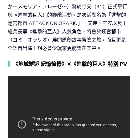
か～メモリア・フレーゼ～）將於今天（31）正式舉行
與《進撃的巨人》的聯乘活動。是次活動名為「進撃的
迷宮都市 ATTACK ON ORARIO」，艾連、三笠以及里
維兵長等《進撃的巨人》人氣角色，將會於迷宮都市
（ヨミ：オラリオ）展開原創故事冒險之旅，而且更是
全語音出演！想必會令玩家更能樂在其中。
▍
《地城邂逅 記憶憧憬》✕《進擊的巨人》特別 PV