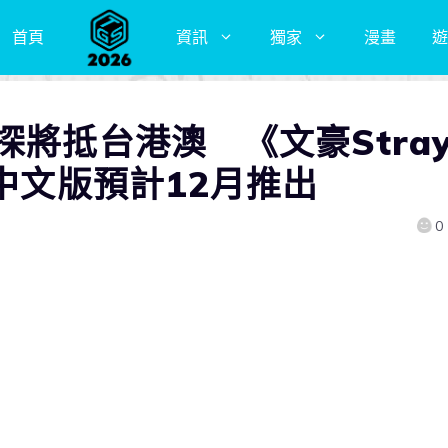
首頁
資訊
獨家
漫畫
遊
探將抵台港澳 《文豪Stra
》中文版預計12月推出
0