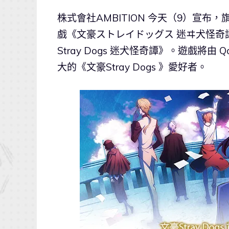
株式會社AMBITION 今天（9）宣布，
戲《文豪ストレイドッグス 迷ヰ犬怪奇
Stray Dogs 迷犬怪奇譚》。遊戲將
大的《文豪Stray Dogs 》愛好者。