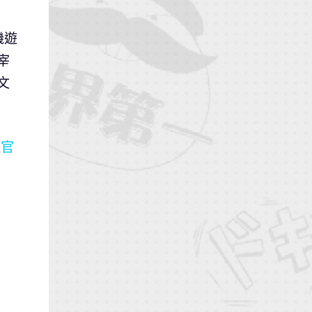
機遊
宰
文
注
官