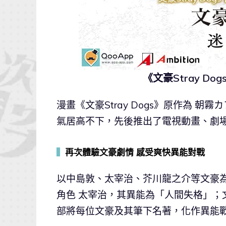
《文豪Stray D
漫畫《文豪Stray Dogs》原作為 朝
氣居高不下，先後推出了電視動畫、劇
▍
再次體驗文豪劇情 感受爽快異能對戰
以中島敦、太宰治、芥川龍之介等文豪
角色 太宰治，其異能為「人間失格」；
部將每位文豪及其筆下名著，化作異能