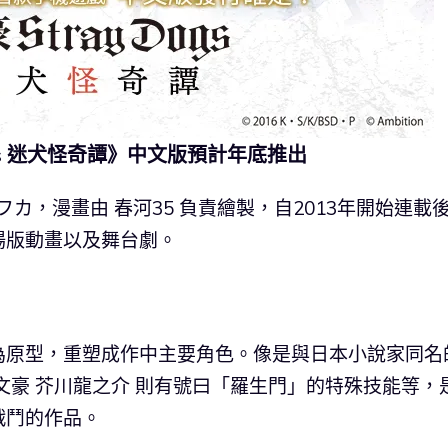
ogs 迷犬怪奇譚》中文版預計年底推出
霧カフカ，漫畫由 春河35 負責繪製，自2013年開始連載
場版動畫以及舞台劇。
為原型，重塑成作中主要角色。像是與日本小說家同名
文豪 芥川龍之介 則有號曰「羅生門」的特殊技能等，
戰鬥的作品。