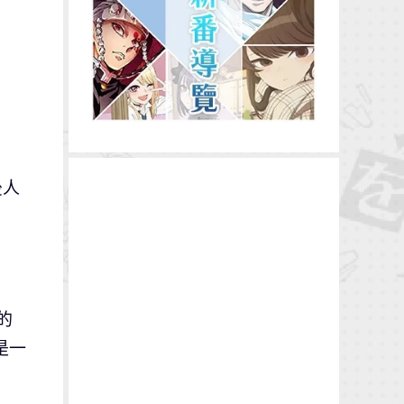
後人
的
是一