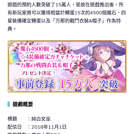
遊戲的預約人數突破了15萬人，是故在遊戲推出後，所
有新玩家將可以獲得相當於轉蛋15次的4500個魔石、四
星裝備確定轉蛋以及「万那的戰鬥衣裝&帽子」作為特
典。
▍
遊戲概要
標題 ：純白女巫
配信日 ：2018年11月1日