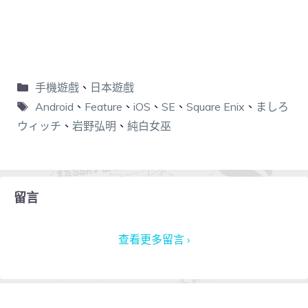
手機遊戲
、
日本遊戲
Android
、
Feature
、
iOS
、
SE
、
Square Enix
、
ましろ
ウィッチ
、
岩野弘明
、
純白女巫
留言
查看更多留言 ›