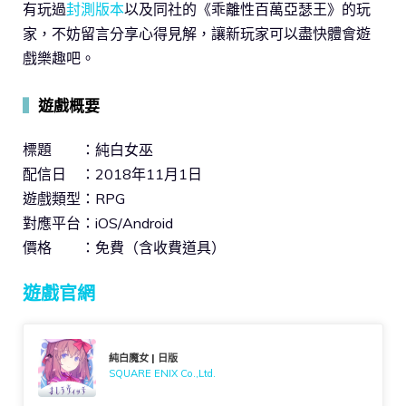
有玩過
封測版本
以及同社的《乖離性百萬亞瑟王》的玩
家，不妨留言分享心得見解，讓新玩家可以盡快體會遊
戲樂趣吧。
▍
遊戲概要
標題 ：純白女巫
配信日 ：2018年11月1日
遊戲類型：RPG
對應平台：iOS/Android
價格 ：免費（含收費道具）
遊戲官網
純白魔女 | 日版
SQUARE ENIX Co.,Ltd.