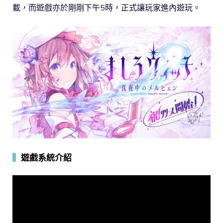
載，而遊戲亦於剛剛下午5時，正式讓玩家進內遊玩。
▍
遊戲系統介紹