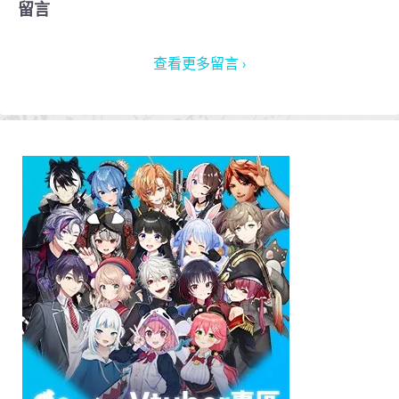
留言
查看更多留言 ›