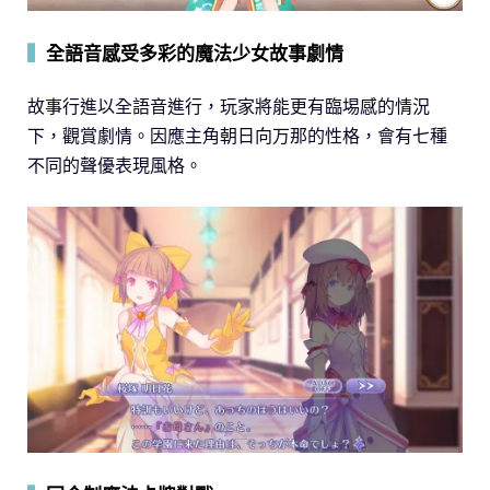
▍
全語音感受多彩的魔法少女故事劇情
故事行進以全語音進行，玩家將能更有臨埸感的情況
下，觀賞劇情。因應主角朝日向万那的性格，會有七種
不同的聲優表現風格。