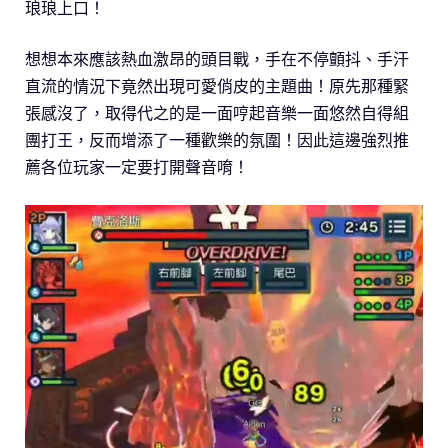
琅琅上口！
想想本來應該熱血激昂的頭目戰，手在不停顫抖、手汗
直流的情況下竟然出現可愛俏皮的主題曲！原先那種緊
張感沒了，取得代之的是一面哼起音樂一面悠然自得組
團打王，反而增添了一種歡樂的氛圍！因此這邊強烈推
薦各位玩家一定要打開聲音唷！