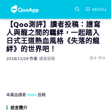
MENU
【Qoo測評】讀者投稿：譜寫
人與龍之間的羈絆，一起踏入
日式王道熱血風格《失落的龍
絆》的世界吧！
0
0
2018/11/29
作者:
讀者投稿
本篇由讀者
Kilara
投稿
▍
前言簡介