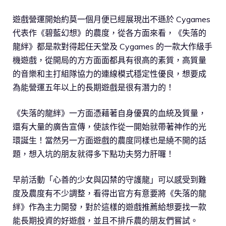
遊戲營運開始約莫一個月便已經展現出不遜於 Cygames
代表作《碧藍幻想》的農度，從各方面來看，《失落的
龍絆》都是款對得起任天堂及 Cygames 的一款大作級手
機遊戲，從開局的方方面面都具有很高的素質，高質量
的音樂和主打組隊協力的連線模式穩定性優良，想要成
為能營運五年以上的長期遊戲是很有潛力的！
《失落的龍絆》一方面憑藉著自身優異的血統及質量，
還有大量的廣告宣傳，使該作從一開始就帶著神作的光
環誕生！當然另一方面遊戲的農度同樣也是繞不開的話
題，想入坑的朋友就得多下點功夫努力肝囉！
早前活動「心善的少女與囚禁的守護龍」可以感受到難
度及農度有不少調整，看得出官方有意要將《失落的龍
絆》作為主力開發，對於這樣的遊戲推薦給想要找一款
能長期投資的好遊戲，並且不排斥農的朋友們嘗試。