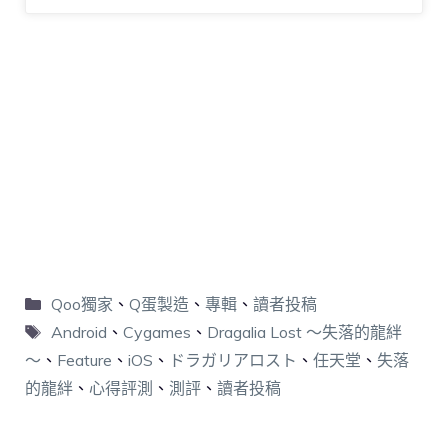
Qoo獨家
、
Q蛋製造
、
專輯
、
讀者投稿
Android
、
Cygames
、
Dragalia Lost ～失落的龍絆
～
、
Feature
、
iOS
、
ドラガリアロスト
、
任天堂
、
失落
的龍絆
、
心得評測
、
測評
、
讀者投稿