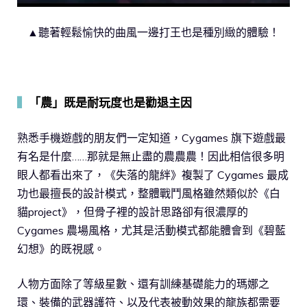
▲聽著輕鬆愉快的曲風一邊打王也是種別緻的體驗！
▍
「農」既是耐玩度也是勸退主因
熟悉手機遊戲的朋友們一定知道，Cygames 旗下遊戲最
有名是什麼……那就是無止盡的農農農！因此相信很多明
眼人都看出來了，《失落的龍絆》複製了 Cygames 最成
功也最擅長的設計模式，整體戰鬥風格雖然類似於《白
貓project》，但骨子裡的設計思路卻有很濃厚的
Cygames 農場風格，尤其是活動模式都能體會到《碧藍
幻想》的既視感。
人物方面除了等級星數、還有訓練基礎能力的瑪娜之
環、裝備的武器護符、以及代表被動效果的龍族都需要