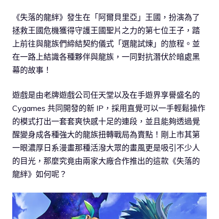
《失落的龍絆》發生在「阿爾貝里亞」王國，扮演為了
拯救王國危機獲得守護王國聖片之力的第七位王子，踏
上前往與龍族們締結契約儀式「選龍試煉」的旅程。並
在一路上結識各種夥伴與龍族，一同對抗潛伏於暗處黑
幕的故事！
遊戲是由老牌遊戲公司任天堂以及在手遊界享譽盛名的
Cygames 共同開發的新 IP，採用直覺可以一手輕鬆操作
的模式打出一套套爽快感十足的連段，並且能夠透過覺
醒變身成各種強大的龍族扭轉戰局為賣點！剛上市其第
一眼濃厚日系漫畫那種活潑大眾的畫風更是吸引不少人
的目光，那麼究竟由兩家大廠合作推出的這款《失落的
龍絆》如何呢？