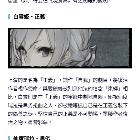
慾望（罪）得要在《現實篇》有更明確的說明。
▍
白雪姬・正義
上演的是名為「正義」，讀作「自我」的劇目，將復活
作者視作使命。與愛麗絲被別無他法的信念「束縛」相
比，白雪則是在「正義」的牢籠中劃地自限。鄙視仙度
瑞拉是卑劣扭曲之人，卻被她暗諷自己是在正義包裝下
的偽善之徒。堅信自己的正義是不可動搖，罣礙作者復
活之物，盡皆邪惡。
▍
仙度瑞拉・卑劣