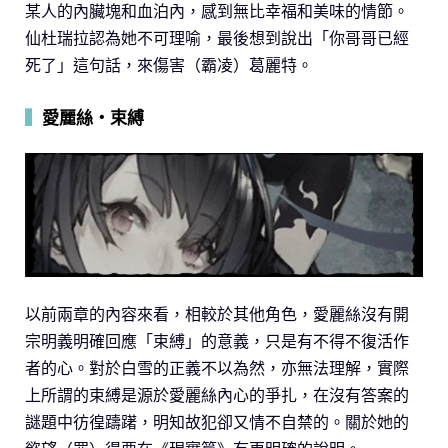
某人的內臟塊和血泊內，感到無比幸福和美味的情節。
仙杜瑞拉認為她不可理喻，最後想到說出「你哥哥已經
死了」這句話，來傷害（霸凌）葛麗特。
▍
愛麗絲‧束縛
以前兩章的內容來看，相較於其他角色，愛麗絲沒有開
宗明義明確回應「束縛」的意義，只是有不得不復活作
者的心。對於白雪的正義不以為然，亦無法理解，實際
上所謂的束縛是源於愛麗絲內心的爭扎，在沒有答案的
謎題中彷徨躊躇，明知故犯卻又情不自禁的。關於她的