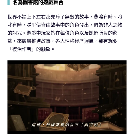
▍
名為圖書館的遊戲舞台
世界不論上下左右都充斥了無數的故事，悲鳴有時、咆
哮有時，嗟乎偯皆由故事中的角色發出，俱為非人之物
的詛咒。遊戲中玩家站在每位角色以及她們所負的慾
望，來層層推進故事，各人性格經歷迥異，卻有想要
「復活作者」的願望。