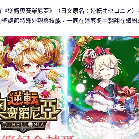
遊《逆轉奧賽羅尼亞》（日文原名：逆転オセロニア）
的聖誕節特殊外觀與技能，一同在這寒冬中翱翔在繽紛