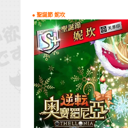
● 聖誕節 妮坎