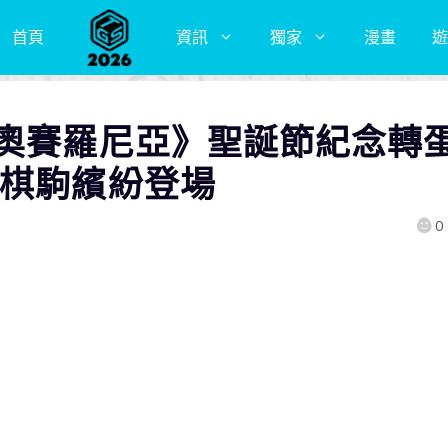
首頁
資訊
獨家
漫畫
遊
轉奧賽羅尼亞》聖誕節紀念轉
定棋駒繽紛登場
0