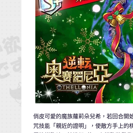
俏皮可愛的魔族蘿莉朵兒希，若回合開
咒技能「親近的證明」，使敵方手上的