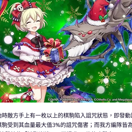
始時敵方手上有一枚以上的棋駒陷入詛咒狀態，即發動
棋駒受到其血量最大值3%的詛咒傷害；而我方編隊皆