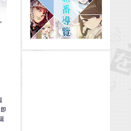
蛋
，即
誕